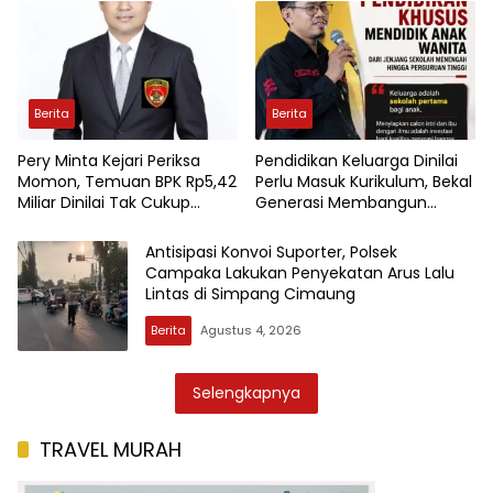
Pendidikan di Sukabumi
Berita
Berita
Pery Minta Kejari Periksa
Pendidikan Keluarga Dinilai
Momon, Temuan BPK Rp5,42
Perlu Masuk Kurikulum, Bekal
Miliar Dinilai Tak Cukup
Generasi Membangun
Diselesaikan Dengan
Rumah Tangga Berkualitas
Pengembalian Uang
Antisipasi Konvoi Suporter, Polsek
Campaka Lakukan Penyekatan Arus Lalu
Lintas di Simpang Cimaung
Berita
Agustus 4, 2026
Selengkapnya
TRAVEL MURAH