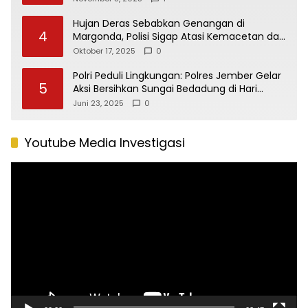
Hujan Deras Sebabkan Genangan di
4
Margonda, Polisi Sigap Atasi Kemacetan dan
Bantu Pengendara
Oktober 17, 2025
0
Polri Peduli Lingkungan: Polres Jember Gelar
5
Aksi Bersihkan Sungai Bedadung di Hari
Bhayangkara ke-79
Juni 23, 2025
0
Youtube Media Investigasi
Pemutar
Video