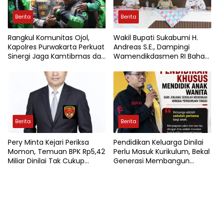
Berita
Berita
Rangkul Komunitas Ojol,
Wakil Bupati Sukabumi H.
Kapolres Purwakarta Perkuat
Andreas S.E., Dampingi
Sinergi Jaga Kamtibmas dan
Wamendikdasmen RI Bahas
Keselamatan Berlalu Lintas
Kebijakan, Penguatan Mutu
Pendidikan di Sukabumi
Berita
Berita
Pery Minta Kejari Periksa
Pendidikan Keluarga Dinilai
Momon, Temuan BPK Rp5,42
Perlu Masuk Kurikulum, Bekal
Miliar Dinilai Tak Cukup
Generasi Membangun
Diselesaikan Dengan
Rumah Tangga Berkualitas
Pengembalian Uang