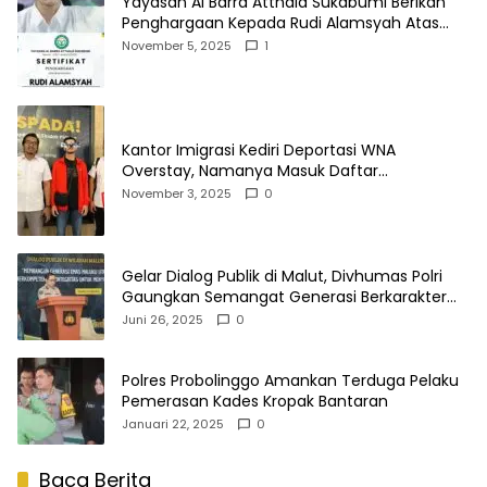
Yayasan Al Barra Atthala Sukabumi Berikan
Penghargaan Kepada Rudi Alamsyah Atas
Kontribusi Sosial dan Kemasyarakatan
November 5, 2025
1
Kantor Imigrasi Kediri Deportasi WNA
Overstay, Namanya Masuk Daftar
Penangkalan
November 3, 2025
0
Gelar Dialog Publik di Malut, Divhumas Polri
Gaungkan Semangat Generasi Berkarakter
dan Berintegritas
Juni 26, 2025
0
Polres Probolinggo Amankan Terduga Pelaku
Pemerasan Kades Kropak Bantaran
Januari 22, 2025
0
Baca Berita