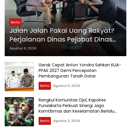
Berita
Jalan Jalan Pakai Uang Rakyat?
Perjalanan Dinas Pejabat Dinas
Pariwisata Kota Jambi Jadi
Agustus 6, 2026
Sorotan
Gerak Cepat Anton Yondra Sahkan KUA-
PPAS 2027 Demi Percepatan
Pembangunan Tanah Datar
Berita
Agustus 5, 2026
Rangkul Komunitas Ojol, Kapolres
Purwakarta Perkuat Sinergi Jaga
Kamtibmas dan Keselamatan Berlalu
Lintas
Berita
Agustus 5, 2026