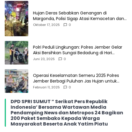
Hujan Deras Sebabkan Genangan di
Margonda, Polisi Sigap Atasi Kemacetan dan
Bantu Pengendara
Oktober 17, 2025
0
Polri Peduli Lingkungan: Polres Jember Gelar
Aksi Bersihkan Sungai Bedadung di Hari
Bhayangkara ke-79
Juni 23, 2025
0
Operasi Keselamatan Semeru 2025 Polres
Jember Berbagi Puluhan Jas Hujan untuk
Pengendara Roda Dua
Februari 11, 2025
0
DPD SPRI SUMUT ” Serikat Pers Republik
Indonesia’ Bersama Wartawan Media
Pendamping News dan Metropos 24 Bagikan
200 Paket Sembako Kepada Warga
Masyarakat Beserta Anak Yatim Piatu