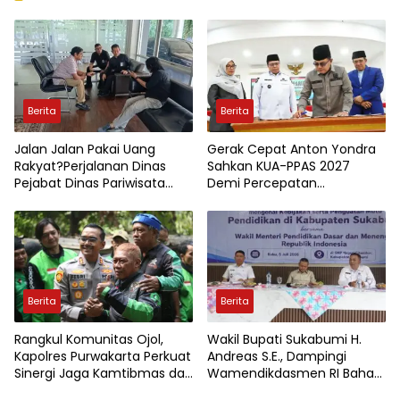
Berita
Berita
Jalan Jalan Pakai Uang
Gerak Cepat Anton Yondra
Rakyat?Perjalanan Dinas
Sahkan KUA-PPAS 2027
Pejabat Dinas Pariwisata
Demi Percepatan
Kota Jambi Jadi Sorotan
Pembangunan Tanah Datar
Berita
Berita
Rangkul Komunitas Ojol,
Wakil Bupati Sukabumi H.
Kapolres Purwakarta Perkuat
Andreas S.E., Dampingi
Sinergi Jaga Kamtibmas dan
Wamendikdasmen RI Bahas
Keselamatan Berlalu Lintas
Kebijakan, Penguatan Mutu