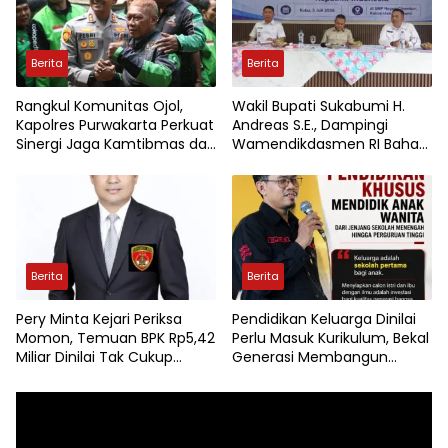
Berita
Berita
Rangkul Komunitas Ojol,
Wakil Bupati Sukabumi H.
Kapolres Purwakarta Perkuat
Andreas S.E., Dampingi
Sinergi Jaga Kamtibmas dan
Wamendikdasmen RI Bahas
Keselamatan Berlalu Lintas
Kebijakan, Penguatan Mutu
Pendidikan di Sukabumi
Berita
Berita
Pery Minta Kejari Periksa
Pendidikan Keluarga Dinilai
Momon, Temuan BPK Rp5,42
Perlu Masuk Kurikulum, Bekal
Miliar Dinilai Tak Cukup
Generasi Membangun
Diselesaikan Dengan
Rumah Tangga Berkualitas
Pengembalian Uang
Pemutar
Video