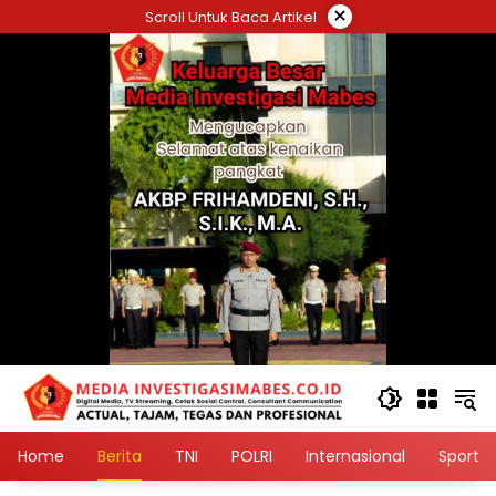
Langsung
×
Scroll Untuk Baca Artikel
ke
konten
Home
Berita
TNI
POLRI
Internasional
Sport