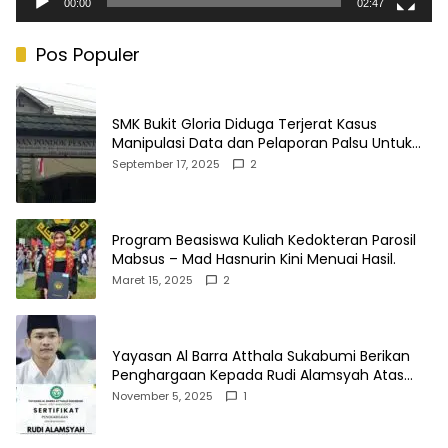
00:00
02:47
Pos Populer
SMK Bukit Gloria Diduga Terjerat Kasus
Manipulasi Data dan Pelaporan Palsu Untuk
Mendapatkan Dana Bos
September 17, 2025
2
Program Beasiswa Kuliah Kedokteran Parosil
Mabsus – Mad Hasnurin Kini Menuai Hasil.
Maret 15, 2025
2
Yayasan Al Barra Atthala Sukabumi Berikan
Penghargaan Kepada Rudi Alamsyah Atas
Kontribusi Sosial dan Kemasyarakatan
November 5, 2025
1