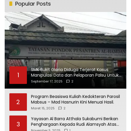
Popular Posts
SMK Bukit Gloria Diduga Terjerat Kasus
1
Manipulasi Data dan Pelaporan Palsu Untuk
Mendapatkan Dana Bos
September 17, 2025
2
Program Beasiswa Kuliah Kedokteran Parosil
2
Mabsus – Mad Hasnurin Kini Menuai Hasil.
Maret 15, 2025
2
Yayasan Al Barra Atthala Sukabumi Berikan
3
Penghargaan Kepada Rudi Alamsyah Atas
Kontribusi Sosial dan Kemasyarakatan
November 5, 2025
1