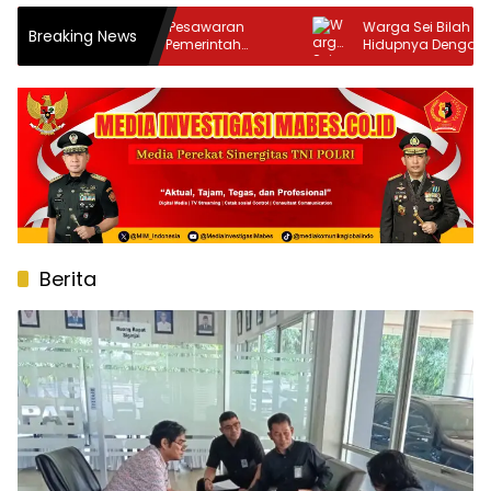
awaran
Warga Sei Bilah Tega Mengakhiri
Breaking News
rintah
Hidupnya Dengan Seutas Tali
Berita