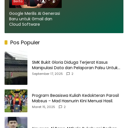
Berita
Google Merilis AI Generasi
Baru untuk Gmail dan
Cloud Software
Pos Populer
SMK Bukit Gloria Diduga Terjerat Kasus
Manipulasi Data dan Pelaporan Palsu Untuk
Mendapatkan Dana Bos
September 17, 2025
2
Program Beasiswa Kuliah Kedokteran Parosil
Mabsus – Mad Hasnurin Kini Menuai Hasil.
Maret 15, 2025
2