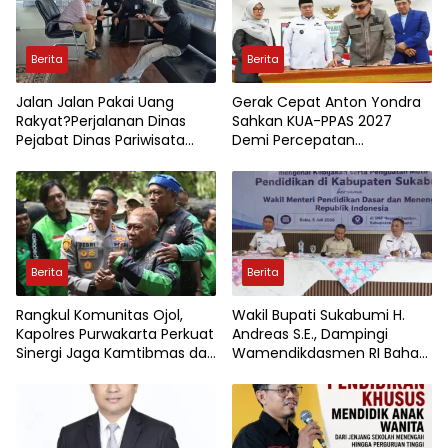
Berita
Berita
Jalan Jalan Pakai Uang
Gerak Cepat Anton Yondra
Rakyat?Perjalanan Dinas
Sahkan KUA-PPAS 2027
Pejabat Dinas Pariwisata
Demi Percepatan
Kota Jambi Jadi Sorotan
Pembangunan Tanah Datar
Berita
Berita
Rangkul Komunitas Ojol,
Wakil Bupati Sukabumi H.
Kapolres Purwakarta Perkuat
Andreas S.E., Dampingi
Sinergi Jaga Kamtibmas dan
Wamendikdasmen RI Bahas
Keselamatan Berlalu Lintas
Kebijakan, Penguatan Mutu
Pendidikan di Sukabumi