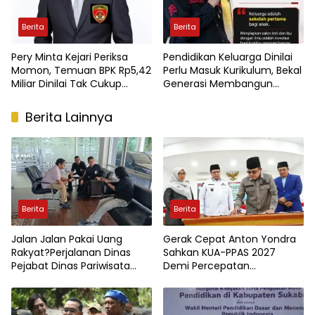
Berita
Berita
Pery Minta Kejari Periksa
Pendidikan Keluarga Dinilai
Momon, Temuan BPK Rp5,42
Perlu Masuk Kurikulum, Bekal
Miliar Dinilai Tak Cukup
Generasi Membangun
Diselesaikan Dengan
Rumah Tangga Berkualitas
Pengembalian Uang
Berita Lainnya
Berita
Berita
Jalan Jalan Pakai Uang
Gerak Cepat Anton Yondra
Rakyat?Perjalanan Dinas
Sahkan KUA-PPAS 2027
Pejabat Dinas Pariwisata
Demi Percepatan
Kota Jambi Jadi Sorotan
Pembangunan Tanah Datar