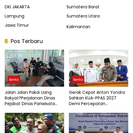
DKI JAKARTA
Sumatera Barat
Lampung
Sumatera Utara
Jawa Timur
Kalimantan
Pos Terbaru
Berita
Berita
Jalan Jalan Pakai Uang
Gerak Cepat Anton Yondra
Rakyat?Perjalanan Dinas
Sahkan KUA-PPAS 2027
Pejabat Dinas Pariwisata
Demi Percepatan
Kota Jambi Jadi Sorotan
Pembangunan Tanah Datar