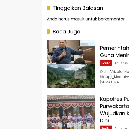
Tinggalkan Balasan
Anda harus
masuk
untuk berkomentar.
Baca Juga
Pemerinta
Guna Meni
Berita
Agustus 
Oleh: Afrizaldi 
Hidup)_Mediainv
|SUMATERA…
Kapolres P
Purwakarta
Wujudkan K
Dini
Berita
Agustus 