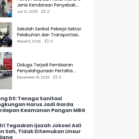
Jenis Kendaraan Penyebab
Kecelakaan di Operasi Patuh
Juli 21, 2025
0
Semeru 2025
Sekolah Serikat Pekerja Sektor
Pelabuhan dan Transportasi
Indonesia Agenda Buka Puasa
Maret 8, 2025
0
Bersama
Diduga Terjadi Pembiaran
Penyalahgunaan Pertalite
Subsidi di SPBU 34-135.05
Desember 19, 2025
0
Keramat Jati, Penimbun Bebas
Bertransaksi
ng DS: Tenaga Sanitasi
ngkungan Harus Jadi Garda
erdepan Keamanan Pangan MBG
lri Tegaskan Ijazah Jokowi Asli
n Sah, Tidak Ditemukan Unsur
dana