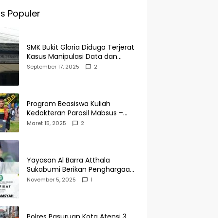
s Populer
SMK Bukit Gloria Diduga Terjerat
Kasus Manipulasi Data dan
Pelaporan Palsu Untuk
September 17, 2025
2
Mendapatkan Dana Bos
Program Beasiswa Kuliah
Kedokteran Parosil Mabsus –
Mad Hasnurin Kini Menuai Hasil.
Maret 15, 2025
2
Yayasan Al Barra Atthala
Sukabumi Berikan Penghargaan
Kepada Rudi Alamsyah Atas
November 5, 2025
1
Kontribusi Sosial dan
Kemasyarakatan
Polres Pasuruan Kota Atensi 3