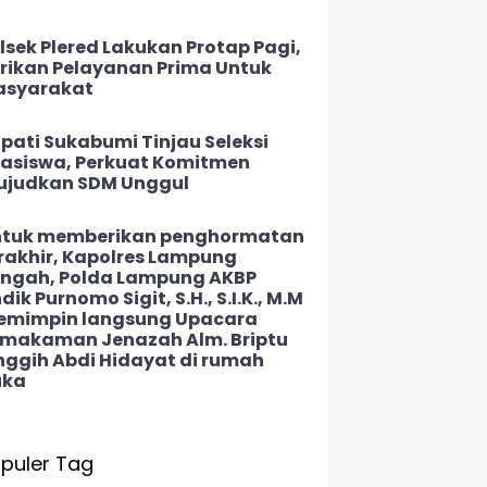
lsek Plered Lakukan Protap Pagi,
rikan Pelayanan Prima Untuk
asyarakat
pati Sukabumi Tinjau Seleksi
asiswa, Perkuat Komitmen
judkan SDM Unggul
tuk memberikan penghormatan
rakhir, Kapolres Lampung
ngah, Polda Lampung AKBP
dik Purnomo Sigit, S.H., S.I.K., M.M
mimpin langsung Upacara
makaman Jenazah Alm. Briptu
nggih Abdi Hidayat di rumah
uka
puler Tag