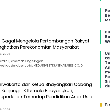
Po
Be
M
Bu
Be
h Gagal Mengelola Pertambangan Rakyat
Wu
ngkatkan Perekonomian Masyarakat
Un
6, 2026
te
Noerdin (Pemerhati Lingkungan
Te
estigasimabes.co.id. MEDIAINVESTIGASIMABABES.CO.ID
An
me
Pe
Si
urwakarta dan Ketua Bhayangkari Cabang
d
 Kunjungi TK Kemala Bhayangkari,
epedulian Terhadap Pendidikan Anak Usia
Po
6, 2026