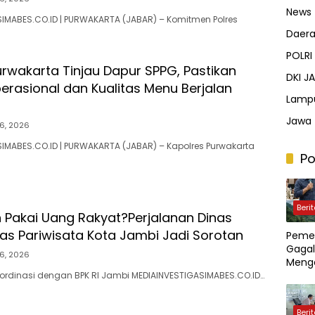
News
IMABES.CO.ID | PURWAKARTA (JABAR) – Komitmen Polres
Daer
POLRI
urwakarta Tinjau Dapur SPPG, Pastikan
DKI J
erasional dan Kualitas Menu Berjalan
Lamp
Jawa 
6, 2026
IMABES.CO.ID | PURWAKARTA (JABAR) – Kapolres Purwakarta
Po
Beri
n Pakai Uang Rakyat?Perjalanan Dinas
nas Pariwisata Kota Jambi Jadi Sorotan
Pemer
Gagal
6, 2026
Menge
Pert
ordinasi dengan BPK RI Jambi MEDIAINVESTIGASIMABES.CO.ID…
n Rak
Guna
Beri