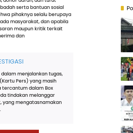
 donor darah, dan turut
adah serta bantuan sosial
Po
hwa pihaknya selalu berupaya
ada masyarakat, dan apabila
ran maupun kritik terkait
nerima dan
STIGASI
 dalam menjalankan tugas,
 (Kartu Pers) yang masih
ya tercantum dalam Box
 ada tindakan melanggar
tik, yang mengatasnamakan
.