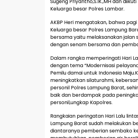
Sugeng Priyantho,S.IK.,MH dan diikut
Keluarga besar Polres Lambar.
AKBP Heri mengatakan, bahwa pagi in
Keluarga besar Polres Lampung Ba
bersama yaitu melaksanakan jalan s
dengan senam bersama dan pembag
Dalam rangka memperingati Hari Lal
dengan tema “Modernisasi pelayana
Pemilu damai untuk Indonesia Maju.Ke
meningkatkan silaturahmi, kebersa
personil Polres Lampung Barat, sehi
baik dan berdampak pada peningkat
personil,ungkap Kapolres.
Rangkaian peringatan Hari Lalu lint
Lampung Barat sudah melakukan ber
diantaranya pemberian sembako k