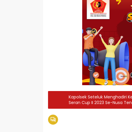
Kapolsek Seteluk Menghadiri
Seran Cup II 2023 Se-Nusa Ten