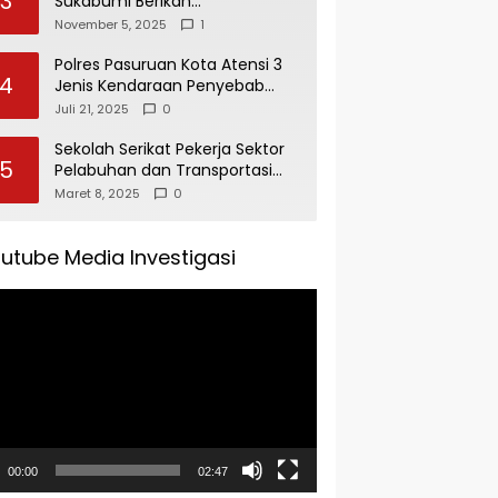
3
Sukabumi Berikan
Penghargaan Kepada Rudi
November 5, 2025
1
Alamsyah Atas Kontribusi Sosial
dan Kemasyarakatan
Polres Pasuruan Kota Atensi 3
4
Jenis Kendaraan Penyebab
Kecelakaan di Operasi Patuh
Juli 21, 2025
0
Semeru 2025
Sekolah Serikat Pekerja Sektor
5
Pelabuhan dan Transportasi
Indonesia Agenda Buka Puasa
Maret 8, 2025
0
Bersama
utube Media Investigasi
tar
00:00
02:47