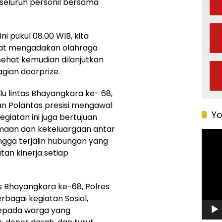
i seluruh personil bersama
i pukul 08.00 WIB, kita
rat mengadakan olahraga
ehat kemudian dilanjutkan
ian doorprize.
u lintas Bhayangkara ke- 68,
n Polantas presisi mengawal
Yo
giatan ini juga bertujuan
maan dan kekeluargaan antar
Pemu
ngga terjalin hubungan yang
Video
an kinerja setiap
as Bhayangkara ke-68, Polres
bagai kegiatan Sosial,
epada warga yang