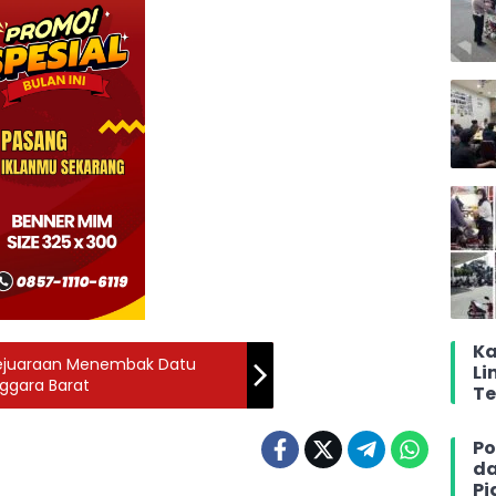
Ka
 Kejuaraan Menembak Datu
Li
ggara Barat
T
Po
da
Pi