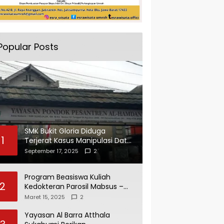
Popular Posts
SMK Bukit Gloria Diduga
1
Terjerat Kasus Manipulasi Data
dan Pelaporan Palsu Untuk
September 17, 2025
2
Mendapatkan Dana Bos
Program Beasiswa Kuliah
2
Kedokteran Parosil Mabsus –
Mad Hasnurin Kini Menuai Hasil.
Maret 15, 2025
2
Yayasan Al Barra Atthala