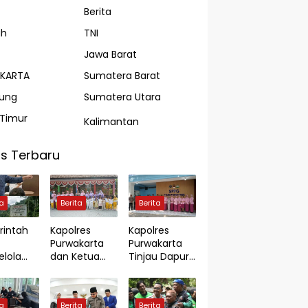
Berita
ah
TNI
Jawa Barat
AKARTA
Sumatera Barat
ung
Sumatera Utara
Timur
Kalimantan
s Terbaru
ta
Berita
Berita
intah
Kapolres
Kapolres
Purwakarta
Purwakarta
lola
dan Ketua
Tinjau Dapur
ambanga
Bhayangkari
SPPG,
yat
Cabang
Pastikan
Purwakarta
Standar
ta
Berita
Berita