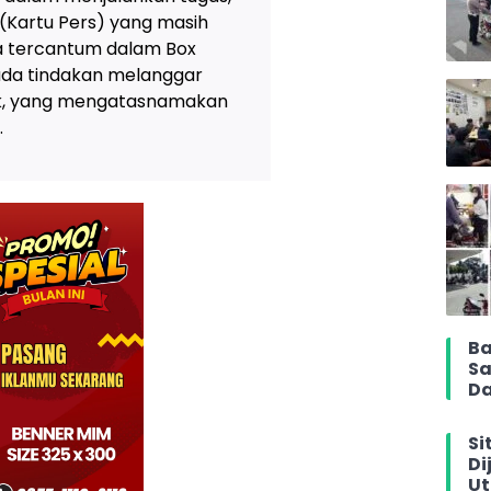
 (Kartu Pers) yang masih
ya tercantum dalam Box
 ada tindakan melanggar
tik, yang mengatasnamakan
.
Ba
Sa
Da
Si
Di
Ut