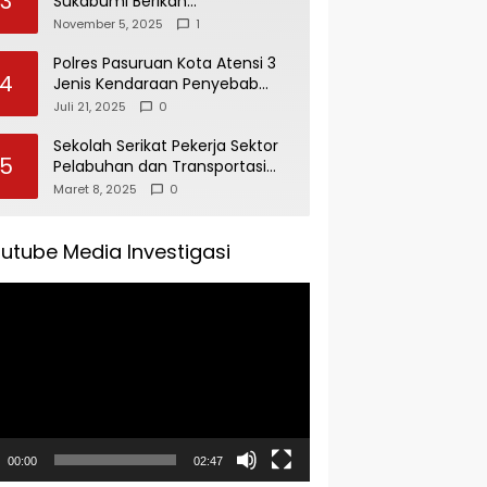
3
Sukabumi Berikan
Penghargaan Kepada Rudi
November 5, 2025
1
Alamsyah Atas Kontribusi Sosial
dan Kemasyarakatan
Polres Pasuruan Kota Atensi 3
4
Jenis Kendaraan Penyebab
Kecelakaan di Operasi Patuh
Juli 21, 2025
0
Semeru 2025
Sekolah Serikat Pekerja Sektor
5
Pelabuhan dan Transportasi
Indonesia Agenda Buka Puasa
Maret 8, 2025
0
Bersama
utube Media Investigasi
tar
00:00
02:47