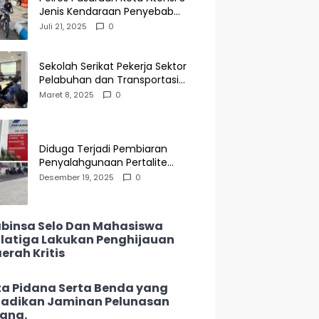
Jenis Kendaraan Penyebab
Kecelakaan di Operasi Patuh
Juli 21, 2025
0
Semeru 2025
Sekolah Serikat Pekerja Sektor
Pelabuhan dan Transportasi
Indonesia Agenda Buka Puasa
Maret 8, 2025
0
Bersama
Diduga Terjadi Pembiaran
Penyalahgunaan Pertalite
Subsidi di SPBU 34-135.05
Desember 19, 2025
0
Keramat Jati, Penimbun Bebas
Bertransaksi
binsa Selo Dan Mahasiswa
latiga Lakukan Penghijauan
erah Kritis
ta Pidana Serta Benda yang
jadikan Jaminan Pelunasan
ang.