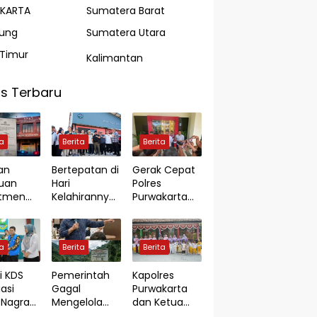
AKARTA
Sumatera Barat
ung
Sumatera Utara
Timur
Kalimantan
s Terbaru
ta
Berita
Berita
an
Bertepatan di
Gerak Cepat
uan
Hari
Polres
utmen
Kelahirannya
Purwakarta
di Jambi,
ke-55, Bupati
Ungkap Kasus
ian
KDS Resmikan
Dugaan
orkan
TPS3R
Pembunuhan
ta
Berita
Berita
 Rp7,8
Tegalluar
di Cikopo,
Terduga
i KDS
Pemerintah
Kapolres
Pelaku
asi
Gagal
Purwakarta
Diamankan
Nagrak
Mengelola
dan Ketua
Sesaat
Kerja
Pertambanga
Bhayangkari