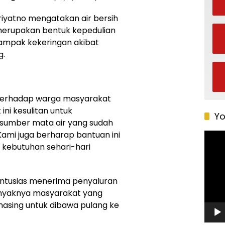
riyatno mengatakan air bersih
 merupakan bentuk kepedulian
ampak kekeringan akibat
g.
i terhadap warga masyarakat
ini kesulitan untuk
Yo
 sumber mata air yang sudah
ami juga berharap bantuan ini
Pemu
Video
kebutuhan sehari-hari
antusias menerima penyaluran
 banyaknya masyarakat yang
ing untuk dibawa pulang ke