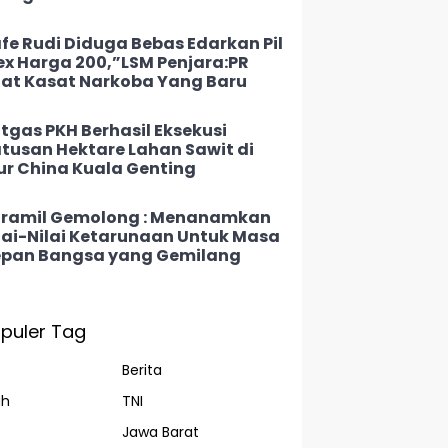
fe Rudi Diduga Bebas Edarkan Pil
ex Harga 200,”LSM Penjara:PR
at Kasat Narkoba Yang Baru
tgas PKH Berhasil Eksekusi
tusan Hektare Lahan Sawit di
ur China Kuala Genting
ramil Gemolong : Menanamkan
lai-Nilai Ketarunaan Untuk Masa
pan Bangsa yang Gemilang
puler Tag
Berita
ah
TNI
Jawa Barat