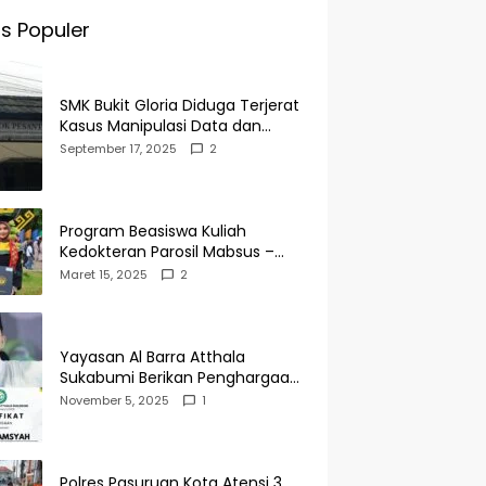
s Populer
SMK Bukit Gloria Diduga Terjerat
Kasus Manipulasi Data dan
Pelaporan Palsu Untuk
September 17, 2025
2
Mendapatkan Dana Bos
Program Beasiswa Kuliah
Kedokteran Parosil Mabsus –
Mad Hasnurin Kini Menuai Hasil.
Maret 15, 2025
2
Yayasan Al Barra Atthala
Sukabumi Berikan Penghargaan
Kepada Rudi Alamsyah Atas
November 5, 2025
1
Kontribusi Sosial dan
Kemasyarakatan
Polres Pasuruan Kota Atensi 3