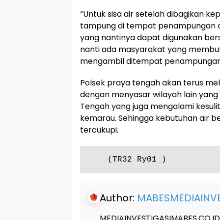
“Untuk sisa air setelah dibagikan k
tampung di tempat penampungan air
yang nantinya dapat digunakan ber
nanti ada masyarakat yang membut
mengambil ditempat penampungan ai
Polsek praya tengah akan terus me
dengan menyasar wilayah lain yang
Tengah yang juga mengalami kesulit
kemarau. Sehingga kebutuhan air be
tercukupi.
    (TR32 Ry01 )
Author:
MABESMEDIAINVE
MEDIAINVESTIGASIMABES.CO.ID