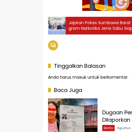
Jajaran Polres Sumbawa Barat
gram Narkotika Jenis Sabu Sia
Tinggalkan Balasan
Anda harus
masuk
untuk berkomentar.
Baca Juga
Dugaan Pen
Dilaporkan 
Berita
Agustus 