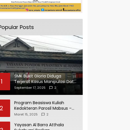
Popular Posts
SMK Bukit Gloria Diduga
1
Terjerat Kasus Manipulasi Data
dan Pelaporan Palsu Untuk
September 17, 2025
2
Mendapatkan Dana Bos
Program Beasiswa Kuliah
2
Kedokteran Parosil Mabsus –
Mad Hasnurin Kini Menuai Hasil.
Maret 15, 2025
2
Yayasan Al Barra Atthala