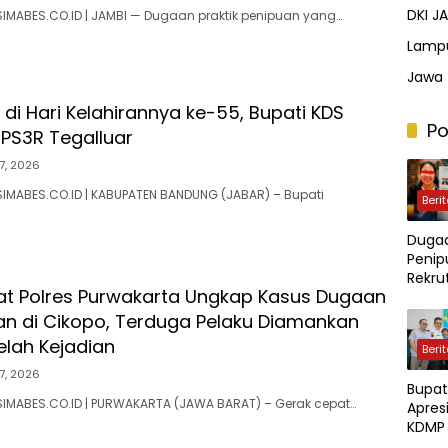
DKI J
IMABES.CO.ID | JAMBI — Dugaan praktik penipuan yang…
Lamp
Jawa 
di Hari Kelahirannya ke-55, Bupati KDS
Po
PS3R Tegalluar
7, 2026
IMABES.CO.ID | KABUPATEN BANDUNG (JABAR) – Bupati
Beri
Duga
Penip
Rekr
t Polres Purwakarta Ungkap Kasus Dugaan
Polri 
Kerug
 di Cikopo, Terduga Pelaku Diamankan
Dilap
elah Kejadian
Beri
Capai
Miliar
7, 2026
Bupat
IMABES.CO.ID | PURWAKARTA (JAWA BARAT) – Gerak cepat…
Apresi
KDMP 
Jalin 