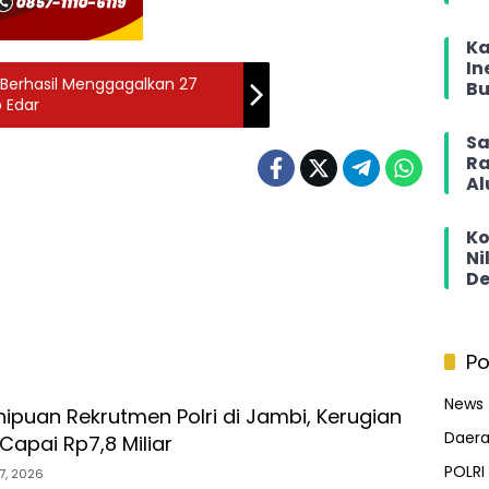
Ka
In
 Berhasil Menggagalkan 27
Bu
p Edar
Sa
Ra
Al
Ko
Ni
De
Po
News
ipuan Rekrutmen Polri di Jambi, Kerugian
Daer
Capai Rp7,8 Miliar
POLRI
7, 2026