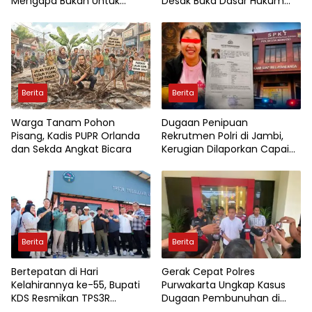
Mengapa Bukan Untuk
Desak Buka Dasar Hukum
Pendidikan?
dan Aliran Dana
Berita
Berita
Warga Tanam Pohon
Dugaan Penipuan
Pisang, Kadis PUPR Orlanda
Rekrutmen Polri di Jambi,
dan Sekda Angkat Bicara
Kerugian Dilaporkan Capai
Rp7,8 Miliar
Berita
Berita
Bertepatan di Hari
Gerak Cepat Polres
Kelahirannya ke-55, Bupati
Purwakarta Ungkap Kasus
KDS Resmikan TPS3R
Dugaan Pembunuhan di
Tegalluar
Cikopo, Terduga Pelaku