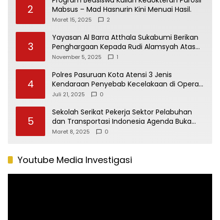
2
Mabsus – Mad Hasnurin Kini Menuai Hasil.
Maret 15, 2025
2
Yayasan Al Barra Atthala Sukabumi Berikan
3
Penghargaan Kepada Rudi Alamsyah Atas
Kontribusi Sosial dan Kemasyarakatan
November 5, 2025
1
Polres Pasuruan Kota Atensi 3 Jenis
4
Kendaraan Penyebab Kecelakaan di Operasi
Patuh Semeru 2025
Juli 21, 2025
0
Sekolah Serikat Pekerja Sektor Pelabuhan
5
dan Transportasi Indonesia Agenda Buka
Puasa Bersama
Maret 8, 2025
0
Youtube Media Investigasi
Pemutar
Video