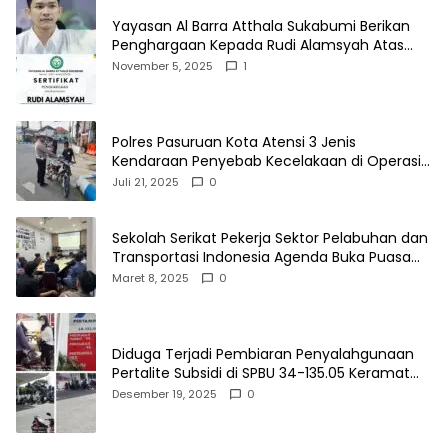
Yayasan Al Barra Atthala Sukabumi Berikan
Penghargaan Kepada Rudi Alamsyah Atas
Kontribusi Sosial dan Kemasyarakatan
November 5, 2025
1
Polres Pasuruan Kota Atensi 3 Jenis
Kendaraan Penyebab Kecelakaan di Operasi
Patuh Semeru 2025
Juli 21, 2025
0
Sekolah Serikat Pekerja Sektor Pelabuhan dan
Transportasi Indonesia Agenda Buka Puasa
Bersama
Maret 8, 2025
0
Diduga Terjadi Pembiaran Penyalahgunaan
Pertalite Subsidi di SPBU 34-135.05 Keramat
Jati, Penimbun Bebas Bertransaksi
Desember 19, 2025
0