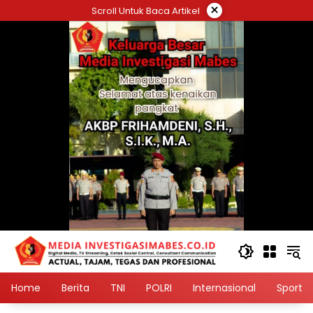
Langsung
×
Scroll Untuk Baca Artikel
ke
konten
Home
Berita
TNI
POLRI
Internasional
Sport