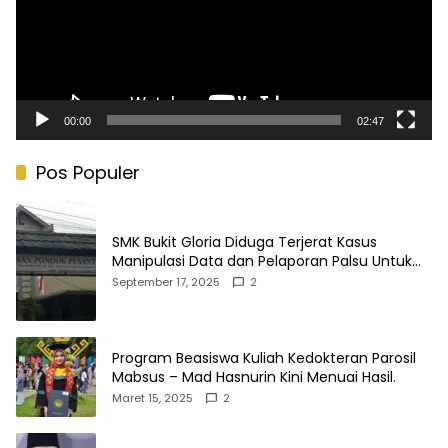
00:00
02:47
Pos Populer
SMK Bukit Gloria Diduga Terjerat Kasus
Manipulasi Data dan Pelaporan Palsu Untuk
Mendapatkan Dana Bos
September 17, 2025
2
Program Beasiswa Kuliah Kedokteran Parosil
Mabsus – Mad Hasnurin Kini Menuai Hasil.
Maret 15, 2025
2