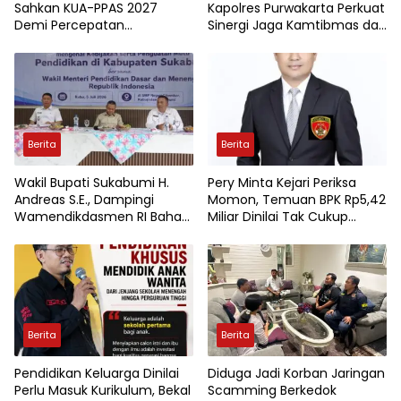
Sahkan KUA-PPAS 2027
Kapolres Purwakarta Perkuat
Demi Percepatan
Sinergi Jaga Kamtibmas dan
Pembangunan Tanah Datar
Keselamatan Berlalu Lintas
Berita
Berita
Wakil Bupati Sukabumi H.
Pery Minta Kejari Periksa
Andreas S.E., Dampingi
Momon, Temuan BPK Rp5,42
Wamendikdasmen RI Bahas
Miliar Dinilai Tak Cukup
Kebijakan, Penguatan Mutu
Diselesaikan Dengan
Pendidikan di Sukabumi
Pengembalian Uang
Berita
Berita
Pendidikan Keluarga Dinilai
Diduga Jadi Korban Jaringan
Perlu Masuk Kurikulum, Bekal
Scamming Berkedok