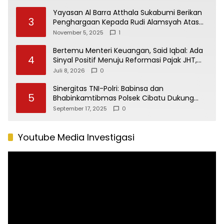
Yayasan Al Barra Atthala Sukabumi Berikan
3
Penghargaan Kepada Rudi Alamsyah Atas
Kontribusi Sosial dan Kemasyarakatan
November 5, 2025
1
Bertemu Menteri Keuangan, Said Iqbal: Ada
4
Sinyal Positif Menuju Reformasi Pajak JHT,
Aksi Buruh Besok Dibatalkan
Juli 8, 2026
0
Sinergitas TNI-Polri: Babinsa dan
5
Bhabinkamtibmas Polsek Cibatu Dukung
Program Pemerintah Untuk Kamtibmas
September 17, 2025
0
Aman dan Kondusif
Youtube Media Investigasi
Pemutar
Video