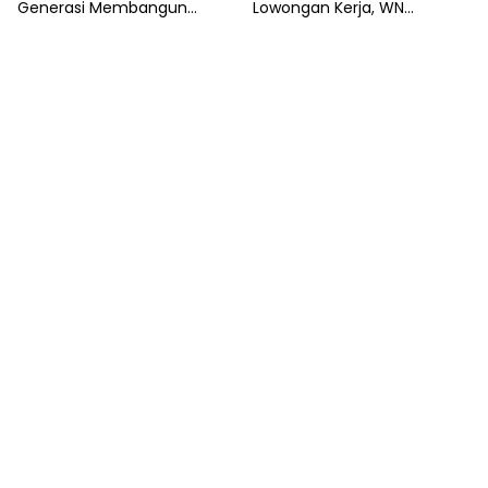
Generasi Membangun
Lowongan Kerja, WN
Rumah Tangga Berkualitas
Myanmar Minta
Perlindungan Polisi di Jakarta