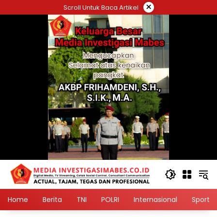
Langsung
×
Scroll Untuk Baca Artikel
ke
konten
Home
Berita
TNI
POLRI
Internasional
Sport