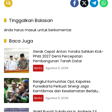
Tinggalkan Balasan
Anda harus
masuk
untuk berkomentar.
Baca Juga
Gerak Cepat Anton Yondra Sahkan KUA-
PPAS 2027 Demi Percepatan
Pembangunan Tanah Datar
Berita
Agustus 5, 2026
Rangkul Komunitas Ojol, Kapolres
Purwakarta Perkuat Sinergi Jaga
Kamtibmas dan Keselamatan Berlalu
Lintas
Berita
Agustus 5, 2026
Wakil Bupati Sukabumi H. Andreas S.E.,