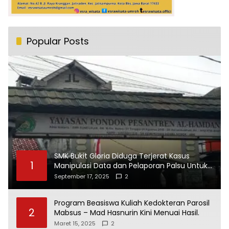
Popular Posts
SMK Bukit Gloria Diduga Terjerat Kasus
1
Manipulasi Data dan Pelaporan Palsu Untuk
Mendapatkan Dana Bos
September 17, 2025
2
Program Beasiswa Kuliah Kedokteran Parosil
2
Mabsus – Mad Hasnurin Kini Menuai Hasil.
Maret 15, 2025
2