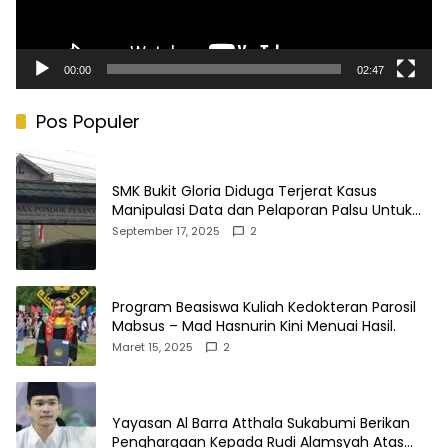
00:00
02:47
Pos Populer
SMK Bukit Gloria Diduga Terjerat Kasus
Manipulasi Data dan Pelaporan Palsu Untuk
Mendapatkan Dana Bos
September 17, 2025
2
Program Beasiswa Kuliah Kedokteran Parosil
Mabsus – Mad Hasnurin Kini Menuai Hasil.
Maret 15, 2025
2
Yayasan Al Barra Atthala Sukabumi Berikan
Penghargaan Kepada Rudi Alamsyah Atas