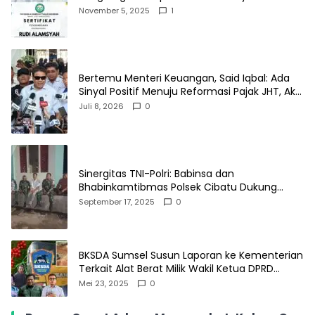
Kontribusi Sosial dan Kemasyarakatan
November 5, 2025
1
Bertemu Menteri Keuangan, Said Iqbal: Ada
Sinyal Positif Menuju Reformasi Pajak JHT, Aksi
Buruh Besok Dibatalkan
Juli 8, 2026
0
Sinergitas TNI-Polri: Babinsa dan
Bhabinkamtibmas Polsek Cibatu Dukung
Program Pemerintah Untuk Kamtibmas
September 17, 2025
0
Aman dan Kondusif
BKSDA Sumsel Susun Laporan ke Kementerian
Terkait Alat Berat Milik Wakil Ketua DPRD
Lampung Barat di Kawasan SM Gunung Raya
Mei 23, 2025
0