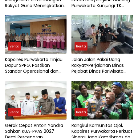
Rakyat Guna Meningkatkan
Purwakarta Kunjungi TK
Perekonomian Masyarakat
Kemala Bhayangkari,
Wujudkan Kepedulian
Terhadap Pendidikan Anak
Usia Dini
Berita
Berita
Kapolres Purwakarta Tinjau
Jalan Jalan Pakai Uang
Dapur SPPG, Pastikan
Rakyat?Perjalanan Dinas
Standar Operasional dan
Pejabat Dinas Pariwisata
Kualitas Menu Berjalan
Kota Jambi Jadi Sorotan
Optimal
Berita
Berita
Gerak Cepat Anton Yondra
Rangkul Komunitas Ojol,
Sahkan KUA-PPAS 2027
Kapolres Purwakarta Perkuat
Demi Percepatan
Sinergi Jaga Kamtibmas dan