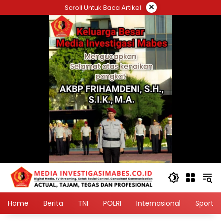
Langsung
×
Scroll Untuk Baca Artikel
ke
konten
Home
Berita
TNI
POLRI
Internasional
Sport