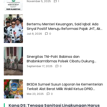
Kontribusi Sosial dan Kemasyarakatan
November 5, 2025
1
Bertemu Menteri Keuangan, Said Iqbal: Ada
Sinyal Positif Menuju Reformasi Pajak JHT, Aksi
Buruh Besok Dibatalkan
Juli 8, 2026
0
Sinergitas TNI-Polri: Babinsa dan
Bhabinkamtibmas Polsek Cibatu Dukung
Program Pemerintah Untuk Kamtibmas
September 17, 2025
0
Aman dan Kondusif
BKSDA Sumsel Susun Laporan ke Kementerian
Terkait Alat Berat Milik Wakil Ketua DPRD
Lampung Barat di Kawasan SM Gunung Raya
Mei 23, 2025
0
Kang DS: Tenaga Sanitasi Lingkungan Harus