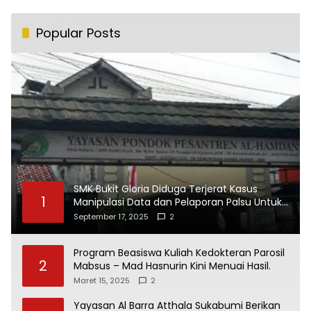
Popular Posts
SMK Bukit Gloria Diduga Terjerat Kasus
1
Manipulasi Data dan Pelaporan Palsu Untuk
Mendapatkan Dana Bos
September 17, 2025
2
Program Beasiswa Kuliah Kedokteran Parosil
2
Mabsus – Mad Hasnurin Kini Menuai Hasil.
Maret 15, 2025
2
Yayasan Al Barra Atthala Sukabumi Berikan