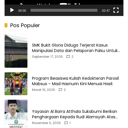
00:00
02:47
Pos Populer
SMK Bukit Gloria Diduga Terjerat Kasus
Manipulasi Data dan Pelaporan Palsu Untuk
Mendapatkan Dana Bos
September 17, 2025
2
Program Beasiswa Kuliah Kedokteran Parosil
Mabsus – Mad Hasnurin Kini Menuai Hasil.
Maret 15, 2025
2
Yayasan Al Barra Atthala Sukabumi Berikan
Penghargaan Kepada Rudi Alamsyah Atas
Kontribusi Sosial dan Kemasyarakatan
November 5, 2025
1