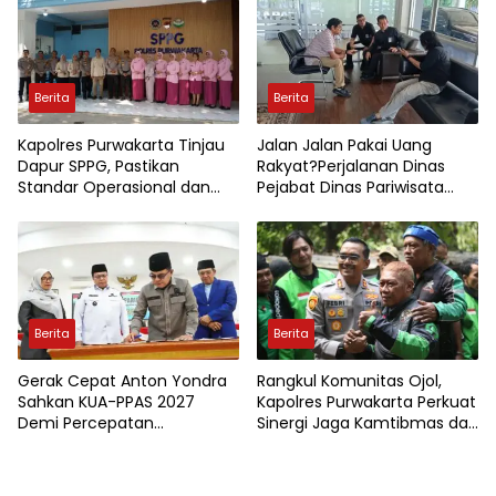
Terhadap Pendidikan Anak
Usia Dini
Berita
Berita
Kapolres Purwakarta Tinjau
Jalan Jalan Pakai Uang
Dapur SPPG, Pastikan
Rakyat?Perjalanan Dinas
Standar Operasional dan
Pejabat Dinas Pariwisata
Kualitas Menu Berjalan
Kota Jambi Jadi Sorotan
Optimal
Berita
Berita
Gerak Cepat Anton Yondra
Rangkul Komunitas Ojol,
Sahkan KUA-PPAS 2027
Kapolres Purwakarta Perkuat
Demi Percepatan
Sinergi Jaga Kamtibmas dan
Pembangunan Tanah Datar
Keselamatan Berlalu Lintas