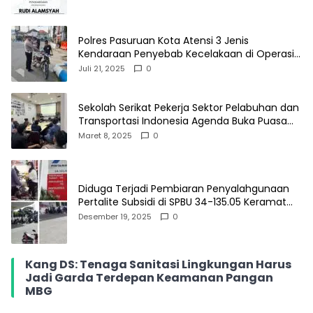
Polres Pasuruan Kota Atensi 3 Jenis
Kendaraan Penyebab Kecelakaan di Operasi
Patuh Semeru 2025
Juli 21, 2025
0
Sekolah Serikat Pekerja Sektor Pelabuhan dan
Transportasi Indonesia Agenda Buka Puasa
Bersama
Maret 8, 2025
0
Diduga Terjadi Pembiaran Penyalahgunaan
Pertalite Subsidi di SPBU 34-135.05 Keramat
Jati, Penimbun Bebas Bertransaksi
Desember 19, 2025
0
Kang DS: Tenaga Sanitasi Lingkungan Harus
Jadi Garda Terdepan Keamanan Pangan
MBG