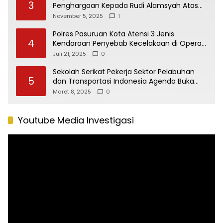
3
Penghargaan Kepada Rudi Alamsyah Atas
Kontribusi Sosial dan Kemasyarakatan
November 5, 2025
1
Polres Pasuruan Kota Atensi 3 Jenis
4
Kendaraan Penyebab Kecelakaan di Operasi
Patuh Semeru 2025
Juli 21, 2025
0
Sekolah Serikat Pekerja Sektor Pelabuhan
5
dan Transportasi Indonesia Agenda Buka
Puasa Bersama
Maret 8, 2025
0
Youtube Media Investigasi
Pemutar
Video