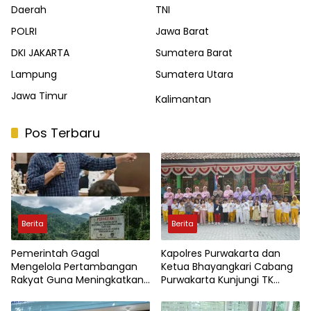
Daerah
TNI
POLRI
Jawa Barat
DKI JAKARTA
Sumatera Barat
Lampung
Sumatera Utara
Jawa Timur
Kalimantan
Pos Terbaru
Berita
Berita
Pemerintah Gagal
Kapolres Purwakarta dan
Mengelola Pertambangan
Ketua Bhayangkari Cabang
Rakyat Guna Meningkatkan
Purwakarta Kunjungi TK
Perekonomian Masyarakat
Kemala Bhayangkari,
Wujudkan Kepedulian