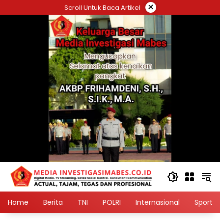
Langsung
×
Scroll Untuk Baca Artikel
ke
konten
Home
Berita
TNI
POLRI
Internasional
Sport