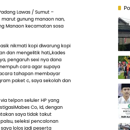
Po
Padang Lawas / Sumut –
 marut gunung manaon nan,
unung Manaon kecamatan sosa
asik nikmati kopi diwarung kopi
 dan mengelitik hati,,kades
ya, pengaruh sexi nya dana
nempuh cara agar supaya
tatacara tahapan membayar
gram paket c, saya sekolah dan
via telpon seluler HP yang
tigasiMabes Co, Id, dengan
akan saya tidak takut
 palsu, seleksi pencalonan
aya lolos jadi peserta