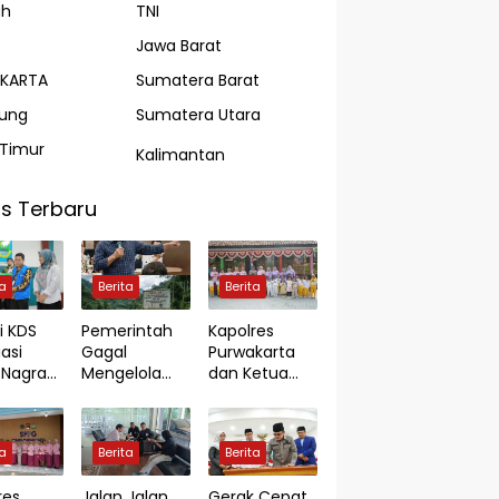
ah
TNI
Jawa Barat
AKARTA
Sumatera Barat
ung
Sumatera Utara
Timur
Kalimantan
s Terbaru
ta
Berita
Berita
i KDS
Pemerintah
Kapolres
asi
Gagal
Purwakarta
Nagrak
Mengelola
dan Ketua
Kerja
Pertambanga
Bhayangkari
n Rakyat
Cabang
n BPJS
Guna
Purwakarta
ta
Berita
Berita
agakerj
Meningkatkan
Kunjungi TK
Perekonomia
Kemala
res
Jalan Jalan
Gerak Cepat