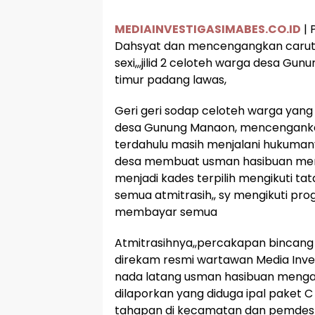
MEDIAINVESTIGASIMABES.CO.ID
| 
Dahsyat dan mencengangkan carut
sexi,,,jilid 2 celoteh warga desa G
timur padang lawas,
Geri geri sodap celoteh warga yang 
desa Gunung Manaon, mencengankan
terdahulu masih menjalani hukuman
desa membuat usman hasibuan me
menjadi kades terpilih mengikuti 
semua atmitrasih,, sy mengikuti pro
membayar semua
Atmitrasihnya,,percakapan bincang 
direkam resmi wartawan Media Inves
nada latang usman hasibuan mengat
dilaporkan yang diduga ipal paket C
tahapan di kecamatan dan pemdes s