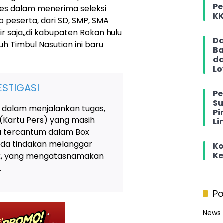
Pe
des dalam menerima seleksi
KK
 peserta, dari SD, SMP, SMA
r saja,,di kabupaten Rokan hulu
Da
h Timbul Nasution ini baru
Ba
da
Lo
STIGASI
Pe
Su
 dalam menjalankan tugas,
Pi
 (Kartu Pers) yang masih
Li
ya tercantum dalam Box
 ada tindakan melanggar
Ko
Ke
tik, yang mengatasnamakan
.
Po
News