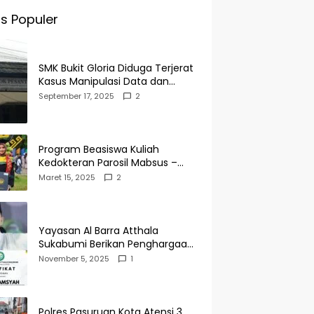
s Populer
SMK Bukit Gloria Diduga Terjerat
Kasus Manipulasi Data dan
Pelaporan Palsu Untuk
September 17, 2025
2
Mendapatkan Dana Bos
Program Beasiswa Kuliah
Kedokteran Parosil Mabsus –
Mad Hasnurin Kini Menuai Hasil.
Maret 15, 2025
2
Yayasan Al Barra Atthala
Sukabumi Berikan Penghargaan
Kepada Rudi Alamsyah Atas
November 5, 2025
1
Kontribusi Sosial dan
Kemasyarakatan
Polres Pasuruan Kota Atensi 3