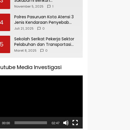
3
Sukabumi Berikan
Penghargaan Kepada Rudi
November 5, 2025
1
Alamsyah Atas Kontribusi Sosial
dan Kemasyarakatan
Polres Pasuruan Kota Atensi 3
4
Jenis Kendaraan Penyebab
Kecelakaan di Operasi Patuh
Juli 21, 2025
0
Semeru 2025
Sekolah Serikat Pekerja Sektor
5
Pelabuhan dan Transportasi
Indonesia Agenda Buka Puasa
Maret 8, 2025
0
Bersama
utube Media Investigasi
tar
00:00
02:47