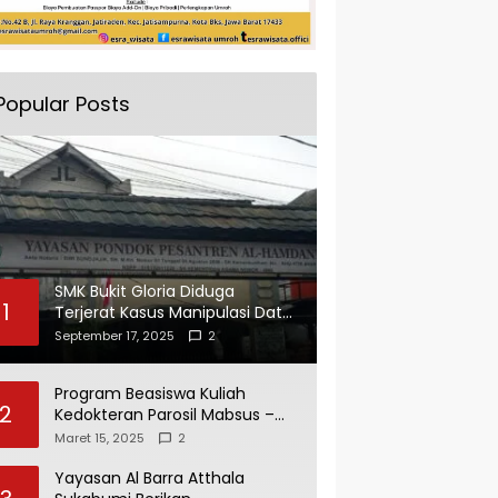
Popular Posts
SMK Bukit Gloria Diduga
1
Terjerat Kasus Manipulasi Data
dan Pelaporan Palsu Untuk
September 17, 2025
2
Mendapatkan Dana Bos
Program Beasiswa Kuliah
2
Kedokteran Parosil Mabsus –
Mad Hasnurin Kini Menuai Hasil.
Maret 15, 2025
2
Yayasan Al Barra Atthala