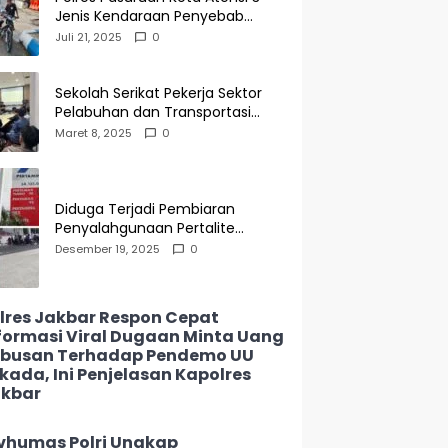
Jenis Kendaraan Penyebab
Kecelakaan di Operasi Patuh
Juli 21, 2025
0
Semeru 2025
Sekolah Serikat Pekerja Sektor
Pelabuhan dan Transportasi
Indonesia Agenda Buka Puasa
Maret 8, 2025
0
Bersama
Diduga Terjadi Pembiaran
Penyalahgunaan Pertalite
Subsidi di SPBU 34-135.05
Desember 19, 2025
0
Keramat Jati, Penimbun Bebas
Bertransaksi
lres Jakbar Respon Cepat
formasi Viral Dugaan Minta Uang
busan Terhadap Pendemo UU
lkada, Ini Penjelasan Kapolres
kbar
vhumas Polri Ungkap