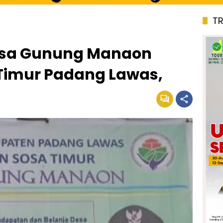
T
esa Gunung Manaon
Timur Padang Lawas,