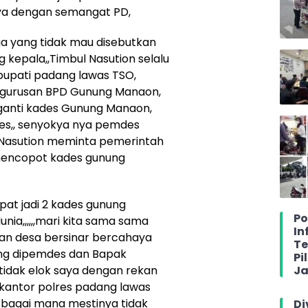
ya dengan semangat PD,
ga yang tidak mau disebutkan
kepala,,Timbul Nasution selalu
 bupati padang lawas TSO,
gurusan BPD Gunung Manaon,
ganti kades Gunung Manaon,
des,, senyokya nya pemdes
ul Nasution meminta pemerintah
mencopot kades gunung
at jadi 2 kades gunung
Po
ia,,,,,,mari kita sama sama
In
an desa bersinar bercahaya
Te
ng dipemdes dan Bapak
Pi
Ja
,tidak elok saya dengan rekan
kantor polres padang lawas
ebagai mana mestinya tidak
Di