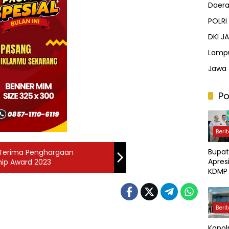
Daer
POLRI
DKI J
Lamp
Jawa 
Po
Beri
Bupat
 Terima Penghargaan
Apresi
hip Award 2023
KDMP 
Jalin 
Sama
Denga
Beri
Keten
aan
Kapol