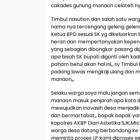
cakades gunung manaon celoteh n
Timbul nasution dan salah satu war
nama nya tercengang geleng geleng 
Ketua BPD sesuai SK yg dikeluarkan
heran dan mempertanyakan kepen
yang sebagian dibongkar pasang di
apa bisah SK bupati diganti oleh ka
paham betul akan hal ini,, sy Timb
padang lawas mengkaji ulang dan 
manaon,,,
Selaku warga saya malu jangan semp
manaon masuk penjarah apa kata dun
mewujudkan inovasih desa menjadik
dan bermartabat,, bapak bapak ya
kapolres AKBP Diari Astetika S,IK,MH
warga desa datang berbondong ke 
meminta proses LP kami diproses s