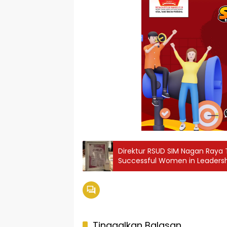
Direktur RSUD SIM Nagan Raya
Successful Women in Leaders
Tinggalkan Balasan