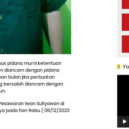
us pidana murni.ketentuan
Yo
aan diancam dengan pidana
pan bulan jika perbuatan
Pemu
Video
ng bersalah diancam dengan
un.
I Pesawaran Iwan Sufiyawan di
a pada hari Rabu ( 06/12/2023