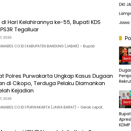
DKI J
Lamp
di Hari Kelahirannya ke-55, Bupati KDS
Jawa 
PS3R Tegalluar
Po
7, 2026
IMABES.CO.ID | KABUPATEN BANDUNG (JABAR) – Bupati
Beri
Duga
t Polres Purwakarta Ungkap Kasus Dugaan
Penip
Rekr
 di Cikopo, Terduga Pelaku Diamankan
Polri 
elah Kejadian
Kerug
Dilap
7, 2026
Beri
Capai
IMABES.CO.ID | PURWAKARTA (JAWA BARAT) – Gerak cepat…
Miliar
Bupat
Apresi
KDMP 
Jalin 