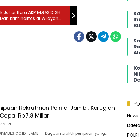
Ka
n Kriminalitas di Wilayah
In
Bu
Sa
Ra
Al
Ko
Ni
De
Po
ipuan Rekrutmen Polri di Jambi, Kerugian
Capai Rp7,8 Miliar
News
7, 2026
Daer
IMABES.CO.ID | JAMBI — Dugaan praktik penipuan yang…
POLRI