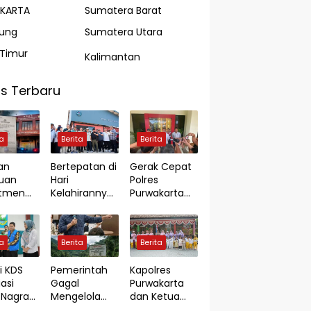
AKARTA
Sumatera Barat
ung
Sumatera Utara
Timur
Kalimantan
s Terbaru
ta
Berita
Berita
an
Bertepatan di
Gerak Cepat
uan
Hari
Polres
utmen
Kelahirannya
Purwakarta
di Jambi,
ke-55, Bupati
Ungkap Kasus
ian
KDS Resmikan
Dugaan
orkan
TPS3R
Pembunuhan
ta
Berita
Berita
 Rp7,8
Tegalluar
di Cikopo,
Terduga
i KDS
Pemerintah
Kapolres
Pelaku
asi
Gagal
Purwakarta
Diamankan
Nagrak
Mengelola
dan Ketua
Sesaat
Kerja
Pertambanga
Bhayangkari