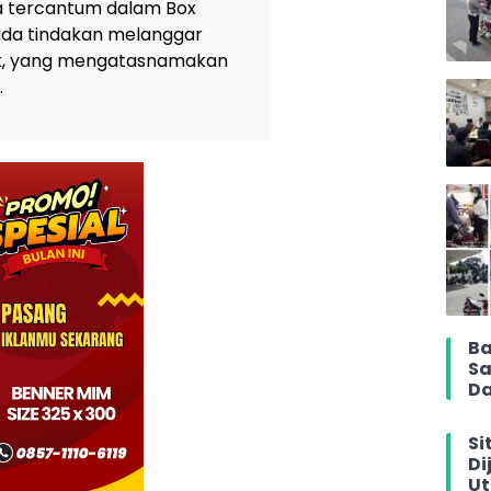
ya tercantum dalam Box
 ada tindakan melanggar
tik, yang mengatasnamakan
.
Ba
Sa
Da
Si
Di
Ut