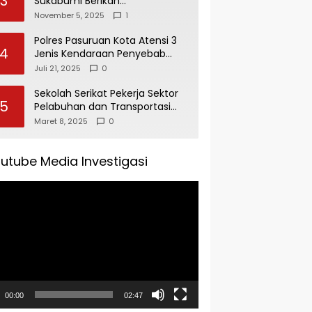
3
Sukabumi Berikan
Penghargaan Kepada Rudi
November 5, 2025
1
Alamsyah Atas Kontribusi Sosial
dan Kemasyarakatan
Polres Pasuruan Kota Atensi 3
4
Jenis Kendaraan Penyebab
Kecelakaan di Operasi Patuh
Juli 21, 2025
0
Semeru 2025
Sekolah Serikat Pekerja Sektor
5
Pelabuhan dan Transportasi
Indonesia Agenda Buka Puasa
Maret 8, 2025
0
Bersama
utube Media Investigasi
tar
00:00
02:47