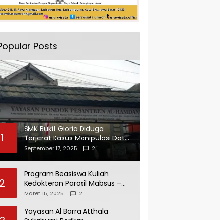
Popular Posts
SMK Bukit Gloria Diduga
1
Terjerat Kasus Manipulasi Data
dan Pelaporan Palsu Untuk
September 17, 2025
2
Mendapatkan Dana Bos
Program Beasiswa Kuliah
2
Kedokteran Parosil Mabsus –
Mad Hasnurin Kini Menuai Hasil.
Maret 15, 2025
2
Yayasan Al Barra Atthala