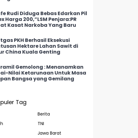
fe Rudi Diduga Bebas Edarkan Pil
ex Harga 200,”LSM Penjara:PR
at Kasat Narkoba Yang Baru
tgas PKH Berhasil Eksekusi
tusan Hektare Lahan Sawit di
ur China Kuala Genting
ramil Gemolong : Menanamkan
lai-Nilai Ketarunaan Untuk Masa
pan Bangsa yang Gemilang
puler Tag
Berita
ah
TNI
Jawa Barat