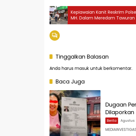
Kepiawaian Kanit Reskrim Polsek Johar Baru AKP M.RASID SH
MH. Dalam Meredam Tawuran Da
Kecamatan Johar Baru.
Tinggalkan Balasan
Anda harus
masuk
untuk berkomentar.
Baca Juga
Dugaan Pen
Dilaporkan 
Berita
Agustus 
MEDIAINVESTIGAS