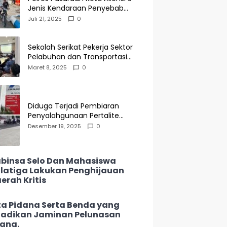
Jenis Kendaraan Penyebab
Kecelakaan di Operasi Patuh
Juli 21, 2025
0
Semeru 2025
Sekolah Serikat Pekerja Sektor
Pelabuhan dan Transportasi
Indonesia Agenda Buka Puasa
Maret 8, 2025
0
Bersama
Diduga Terjadi Pembiaran
Penyalahgunaan Pertalite
Subsidi di SPBU 34-135.05
Desember 19, 2025
0
Keramat Jati, Penimbun Bebas
Bertransaksi
binsa Selo Dan Mahasiswa
latiga Lakukan Penghijauan
erah Kritis
ta Pidana Serta Benda yang
jadikan Jaminan Pelunasan
ang.