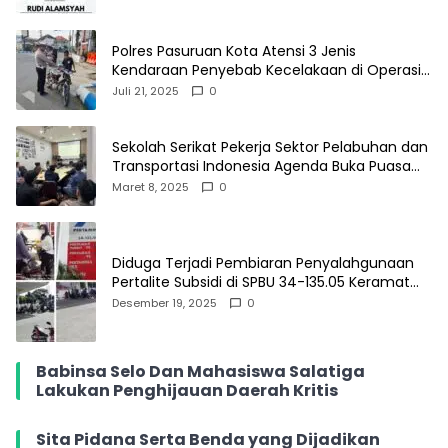
Polres Pasuruan Kota Atensi 3 Jenis
Kendaraan Penyebab Kecelakaan di Operasi
Patuh Semeru 2025
Juli 21, 2025
0
Sekolah Serikat Pekerja Sektor Pelabuhan dan
Transportasi Indonesia Agenda Buka Puasa
Bersama
Maret 8, 2025
0
Diduga Terjadi Pembiaran Penyalahgunaan
Pertalite Subsidi di SPBU 34-135.05 Keramat
Jati, Penimbun Bebas Bertransaksi
Desember 19, 2025
0
Babinsa Selo Dan Mahasiswa Salatiga
Lakukan Penghijauan Daerah Kritis
Sita Pidana Serta Benda yang Dijadikan