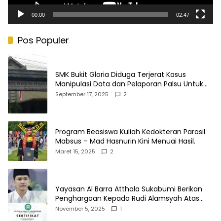
00:00
02:47
Pos Populer
SMK Bukit Gloria Diduga Terjerat Kasus
Manipulasi Data dan Pelaporan Palsu Untuk
Mendapatkan Dana Bos
September 17, 2025
2
Program Beasiswa Kuliah Kedokteran Parosil
Mabsus – Mad Hasnurin Kini Menuai Hasil.
Maret 15, 2025
2
Yayasan Al Barra Atthala Sukabumi Berikan
Penghargaan Kepada Rudi Alamsyah Atas
Kontribusi Sosial dan Kemasyarakatan
November 5, 2025
1