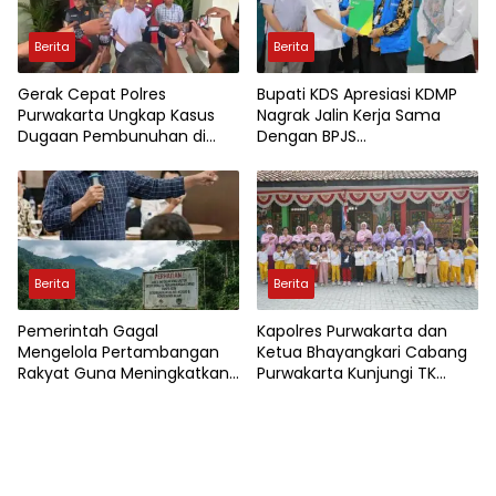
Berita
Berita
Gerak Cepat Polres
Bupati KDS Apresiasi KDMP
Purwakarta Ungkap Kasus
Nagrak Jalin Kerja Sama
Dugaan Pembunuhan di
Dengan BPJS
Cikopo, Terduga Pelaku
Ketenagakerjaan
Diamankan Sesaat Setelah
Kejadian
Berita
Berita
Pemerintah Gagal
Kapolres Purwakarta dan
Mengelola Pertambangan
Ketua Bhayangkari Cabang
Rakyat Guna Meningkatkan
Purwakarta Kunjungi TK
Perekonomian Masyarakat
Kemala Bhayangkari,
Wujudkan Kepedulian
Terhadap Pendidikan Anak
Usia Dini