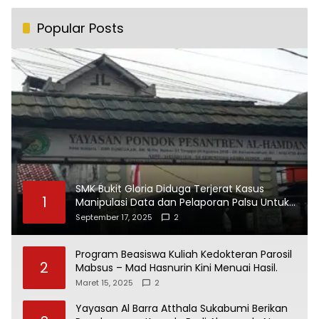
Popular Posts
SMK Bukit Gloria Diduga Terjerat Kasus
1
Manipulasi Data dan Pelaporan Palsu Untuk
Mendapatkan Dana Bos
September 17, 2025
2
Program Beasiswa Kuliah Kedokteran Parosil
2
Mabsus – Mad Hasnurin Kini Menuai Hasil.
Maret 15, 2025
2
Yayasan Al Barra Atthala Sukabumi Berikan