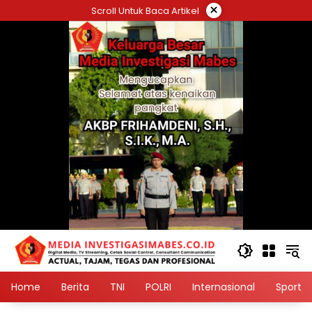
Langsung
×
Scroll Untuk Baca Artikel
ke
konten
Home
Berita
TNI
POLRI
Internasional
Sport