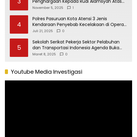
3
Penghargaan Kepada Rudi Alamsyah Atas
Kontribusi Sosial dan Kemasyarakatan
November 5, 2025
1
Polres Pasuruan Kota Atensi 3 Jenis
4
Kendaraan Penyebab Kecelakaan di Operasi
Patuh Semeru 2025
Juli 21, 2025
0
Sekolah Serikat Pekerja Sektor Pelabuhan
5
dan Transportasi Indonesia Agenda Buka
Puasa Bersama
Maret 8, 2025
0
Youtube Media Investigasi
Pemutar
Video