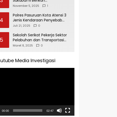
3
Sukabumi Berikan
Penghargaan Kepada Rudi
November 5, 2025
1
Alamsyah Atas Kontribusi Sosial
dan Kemasyarakatan
Polres Pasuruan Kota Atensi 3
4
Jenis Kendaraan Penyebab
Kecelakaan di Operasi Patuh
Juli 21, 2025
0
Semeru 2025
Sekolah Serikat Pekerja Sektor
5
Pelabuhan dan Transportasi
Indonesia Agenda Buka Puasa
Maret 8, 2025
0
Bersama
utube Media Investigasi
tar
00:00
02:47