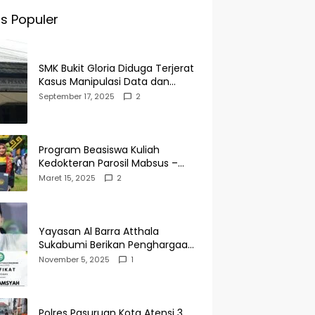
s Populer
SMK Bukit Gloria Diduga Terjerat
Kasus Manipulasi Data dan
Pelaporan Palsu Untuk
September 17, 2025
2
Mendapatkan Dana Bos
Program Beasiswa Kuliah
Kedokteran Parosil Mabsus –
Mad Hasnurin Kini Menuai Hasil.
Maret 15, 2025
2
Yayasan Al Barra Atthala
Sukabumi Berikan Penghargaan
Kepada Rudi Alamsyah Atas
November 5, 2025
1
Kontribusi Sosial dan
Kemasyarakatan
Polres Pasuruan Kota Atensi 3