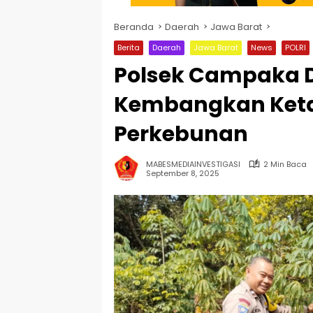
Beranda
Daerah
Jawa Barat
Berita
Daerah
Jawa Barat
News
POLRI
Polsek Campaka 
Kembangkan Keta
Perkebunan
MABESMEDIAINVESTIGASI
2 Min Baca
September 8, 2025