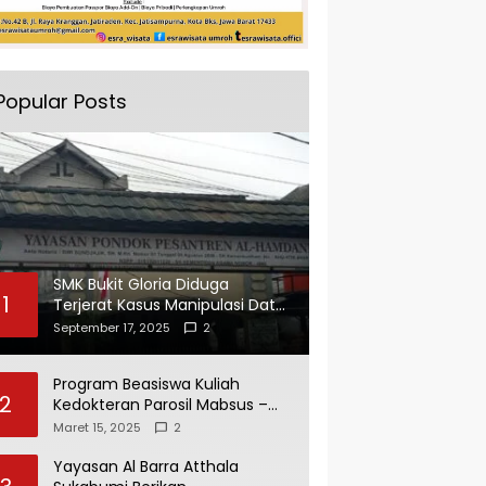
Popular Posts
SMK Bukit Gloria Diduga
1
Terjerat Kasus Manipulasi Data
dan Pelaporan Palsu Untuk
September 17, 2025
2
Mendapatkan Dana Bos
Program Beasiswa Kuliah
2
Kedokteran Parosil Mabsus –
Mad Hasnurin Kini Menuai Hasil.
Maret 15, 2025
2
Yayasan Al Barra Atthala