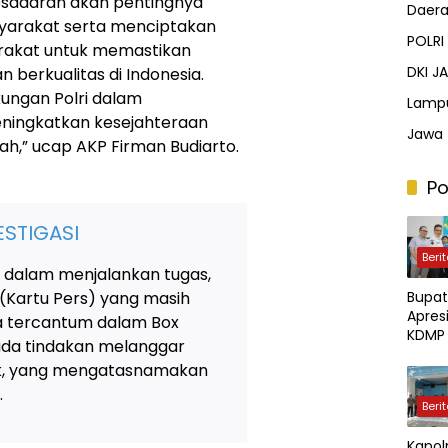
sadaran akan pentingnya
Daer
yarakat serta menciptakan
POLRI
arakat untuk memastikan
DKI J
 berkualitas di Indonesia.
kungan Polri dalam
Lamp
ningkatkan kesejahteraan
Jawa 
yah,” ucap AKP Firman Budiarto.
Po
STIGASI
Beri
 dalam menjalankan tugas,
Bupat
 (Kartu Pers) yang masih
Apresi
ya tercantum dalam Box
KDMP 
 ada tindakan melanggar
Jalin 
tik, yang mengatasnamakan
Sama
Denga
.
Beri
Keten
aan
Kapol