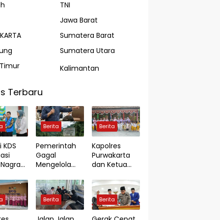
ah
TNI
Jawa Barat
AKARTA
Sumatera Barat
ung
Sumatera Utara
Timur
Kalimantan
s Terbaru
ta
Berita
Berita
i KDS
Pemerintah
Kapolres
asi
Gagal
Purwakarta
Nagrak
Mengelola
dan Ketua
Kerja
Pertambanga
Bhayangkari
n Rakyat
Cabang
n BPJS
Guna
Purwakarta
ta
Berita
Berita
agakerj
Meningkatkan
Kunjungi TK
Perekonomia
Kemala
res
Jalan Jalan
Gerak Cepat