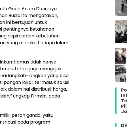
 Putu Gede Anom Danujaya
man Budiarto mengatakan,
 ini bertujuan untuk
 pentingnya ketahanan
ng aspirasi dan kebutuhan
gan yang mereka hadapi dalam
abinkamtibmas tidak hanya
mas, tetapi juga mengajak
nai langkah-langkah yang bisa
 pangan lokal, termasuk solusi
k dalam hal distribusi, harga,
Po
In
isien,” ungkap Firman, pada
Te
Pi
Ja
liki peran ganda, yaitu
ntribusi pada program
Di