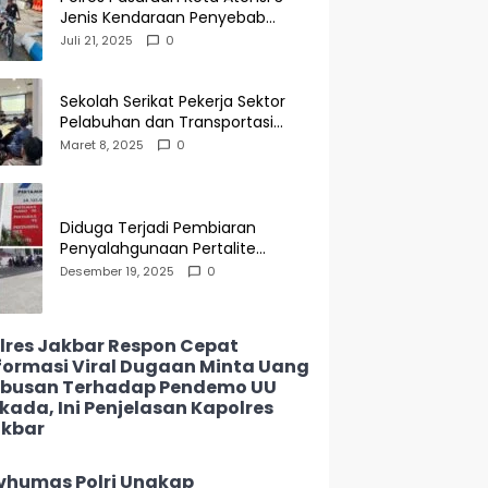
Jenis Kendaraan Penyebab
Kecelakaan di Operasi Patuh
Juli 21, 2025
0
Semeru 2025
Sekolah Serikat Pekerja Sektor
Pelabuhan dan Transportasi
Indonesia Agenda Buka Puasa
Maret 8, 2025
0
Bersama
Diduga Terjadi Pembiaran
Penyalahgunaan Pertalite
Subsidi di SPBU 34-135.05
Desember 19, 2025
0
Keramat Jati, Penimbun Bebas
Bertransaksi
lres Jakbar Respon Cepat
formasi Viral Dugaan Minta Uang
busan Terhadap Pendemo UU
lkada, Ini Penjelasan Kapolres
kbar
vhumas Polri Ungkap