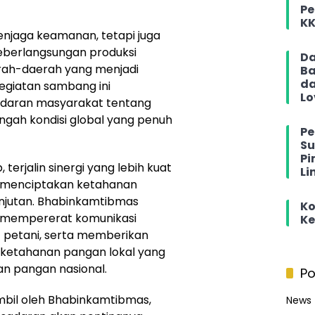
Pe
KK
enjaga keamanan, tetapi juga
eberlangsungan produksi
Da
erah-daerah yang menjadi
Ba
da
egiatan sambang ini
Lo
adaran masyarakat tentang
ngah kondisi global yang penuh
Pe
Su
Pi
 terjalin sinergi yang lebih kuat
Li
m menciptakan ketahanan
anjutan. Bhabinkamtibmas
Ko
 mempererat komunikasi
Ke
 petani, serta memberikan
ketahanan pangan lokal yang
n pangan nasional.
Po
bil oleh Bhabinkamtibmas,
News