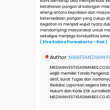
kami berharap bisa memperkuat ke
ketahanan pangan di kalangan mas
sinergi antara kepolisian dan masy
ketersediaan pangan yang cukup dan
Kegiatan ini menjadi wujud nyata du
mendampingi masyarakat untuk me
sekaligus menjaga kondusifitas wila
( Elva Kabiro Purwakarta – Red )
Author:
MABESMEDIAINVE
MEDIAINVESTIGASIMABES.CO.ID
wajib memiliki Tanda Pengenal
aktif, Surat Tugas dan naman
Redaksi. Laporkan segera bila
Hukum dan Kode Etik Jurnalis
MEDIAINVESTIGASIMABES.CO.ID