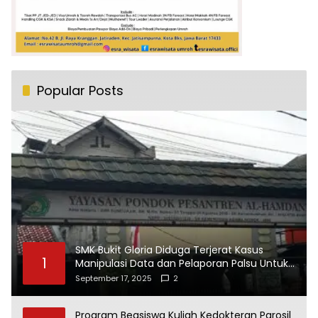
Popular Posts
SMK Bukit Gloria Diduga Terjerat Kasus
1
Manipulasi Data dan Pelaporan Palsu Untuk
Mendapatkan Dana Bos
September 17, 2025
2
Program Beasiswa Kuliah Kedokteran Parosil