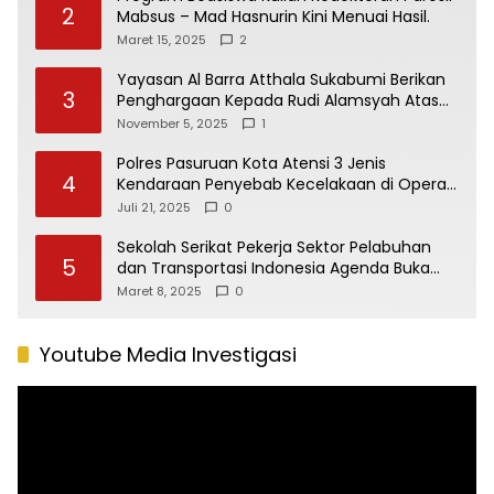
2
Mabsus – Mad Hasnurin Kini Menuai Hasil.
Maret 15, 2025
2
Yayasan Al Barra Atthala Sukabumi Berikan
3
Penghargaan Kepada Rudi Alamsyah Atas
Kontribusi Sosial dan Kemasyarakatan
November 5, 2025
1
Polres Pasuruan Kota Atensi 3 Jenis
4
Kendaraan Penyebab Kecelakaan di Operasi
Patuh Semeru 2025
Juli 21, 2025
0
Sekolah Serikat Pekerja Sektor Pelabuhan
5
dan Transportasi Indonesia Agenda Buka
Puasa Bersama
Maret 8, 2025
0
Youtube Media Investigasi
Pemutar
Video