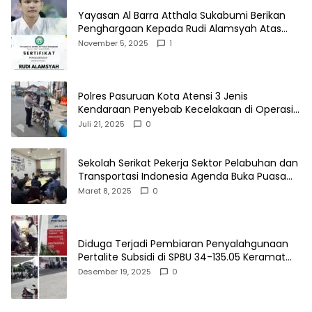
Yayasan Al Barra Atthala Sukabumi Berikan
Penghargaan Kepada Rudi Alamsyah Atas
Kontribusi Sosial dan Kemasyarakatan
November 5, 2025
1
Polres Pasuruan Kota Atensi 3 Jenis
Kendaraan Penyebab Kecelakaan di Operasi
Patuh Semeru 2025
Juli 21, 2025
0
Sekolah Serikat Pekerja Sektor Pelabuhan dan
Transportasi Indonesia Agenda Buka Puasa
Bersama
Maret 8, 2025
0
Diduga Terjadi Pembiaran Penyalahgunaan
Pertalite Subsidi di SPBU 34-135.05 Keramat
Jati, Penimbun Bebas Bertransaksi
Desember 19, 2025
0