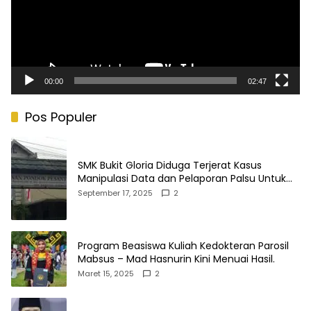
00:00
02:47
Pos Populer
SMK Bukit Gloria Diduga Terjerat Kasus
Manipulasi Data dan Pelaporan Palsu Untuk
Mendapatkan Dana Bos
September 17, 2025
2
Program Beasiswa Kuliah Kedokteran Parosil
Mabsus – Mad Hasnurin Kini Menuai Hasil.
Maret 15, 2025
2