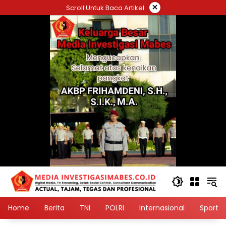
Langsung
×
Scroll Untuk Baca Artikel
ke
konten
Home
Berita
TNI
POLRI
Internasional
Sport