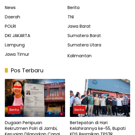
News
Berita
Daerah
TNI
POLRI
Jawa Barat
DKI JAKARTA
Sumatera Barat
Lampung
Sumatera Utara
Jawa Timur
Kalimantan
Pos Terbaru
Berita
Berita
Dugaan Penipuan
Bertepatan di Hari
Rekrutmen Polri di Jambi,
Kelahirannya ke-55, Bupati
Kerugian Dilaporkan Capai
KDS Resmikan TPS3R