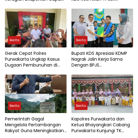
Rp7,8 Miliar
Tegalluar
Berita
Berita
Gerak Cepat Polres
Bupati KDS Apresiasi KDMP
Purwakarta Ungkap Kasus
Nagrak Jalin Kerja Sama
Dugaan Pembunuhan di
Dengan BPJS
Cikopo, Terduga Pelaku
Ketenagakerjaan
Diamankan Sesaat Setelah
Kejadian
Berita
Berita
Pemerintah Gagal
Kapolres Purwakarta dan
Mengelola Pertambangan
Ketua Bhayangkari Cabang
Rakyat Guna Meningkatkan
Purwakarta Kunjungi TK
Perekonomian Masyarakat
Kemala Bhayangkari,