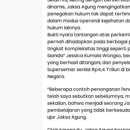
dinamis, Jaksa Agung mengingatk
penegakan hukum tak dapat terhin
dalam modus operandi kejahatan 
hukum lainnya.
Bukti nyata tantangan atas perkem
pernah dihadapkan pada berbagai 
tingkat kompleksitas tinggi sepert
Sianida” Jessica Kumala Wongso, berb
yang berhasil ditangani, dan penye
Supersemar senilai Rp4,4 Triliun di
Negara.
“Beberapa contoh penanganan fen
telah saya sebutkan sebelumnya, m
sekalian, bahwa menjadi seorang 
pembelajaran yang tidak berkesudaha
ujar Jaksa Agung.
Oleh karena itu, Jaksa Agung berpe