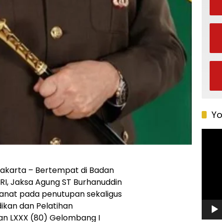
Yo
Pemu
Video
akarta – Bertempat di Badan
 RI, Jaksa Agung ST Burhanuddin
anat pada penutupan sekaligus
dikan dan Pelatihan
n LXXX (80) Gelombang I