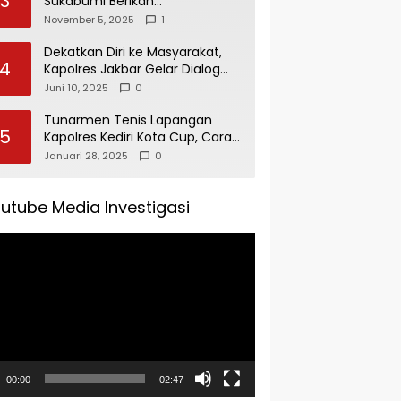
3
Sukabumi Berikan
Penghargaan Kepada Rudi
November 5, 2025
1
Alamsyah Atas Kontribusi Sosial
dan Kemasyarakatan
Dekatkan Diri ke Masyarakat,
4
Kapolres Jakbar Gelar Dialog
Bersama Warga Sukabumi
Juni 10, 2025
0
Utara
Tunarmen Tenis Lapangan
5
Kapolres Kediri Kota Cup, Cara
Tingkatkan Stamina Anggota
Januari 28, 2025
0
utube Media Investigasi
tar
00:00
02:47