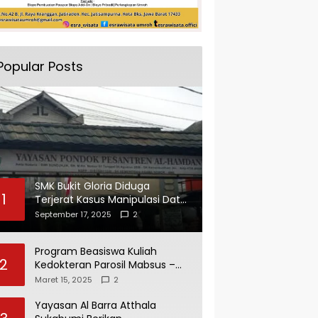
Popular Posts
SMK Bukit Gloria Diduga
1
Terjerat Kasus Manipulasi Data
dan Pelaporan Palsu Untuk
September 17, 2025
2
Mendapatkan Dana Bos
Program Beasiswa Kuliah
2
Kedokteran Parosil Mabsus –
Mad Hasnurin Kini Menuai Hasil.
Maret 15, 2025
2
Yayasan Al Barra Atthala