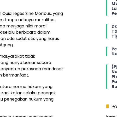
Ma
La
Pe
 Quid Leges Sine Moribus, yang
um tanpa adanya moralitas.
ap menjaga nilai moral
Da
Ta
 selalu berbicara dalam
Ti
an ada sudut etis yang harus
 Agung.
Pe
Du
masyarakat tidak
ang hanya benar secara
(P
 menyentuh perasaan mendasar
Nu
n bermanfaat.
Pl
Pa
Bu
 antara norma hukum yang
urani kalian selaku penegak
atu penegakan hukum yang
Po
News
bangnya zaman yang sangat