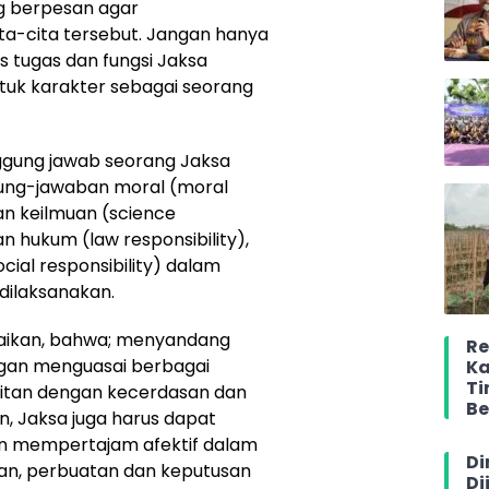
ng berpesan agar
ta-cita tersebut. Jangan hanya
 tugas dan fungsi Jaksa
uk karakter sebagai seorang
ggung jawab seorang Jaksa
gung-jawaban moral (moral
an keilmuan (science
n hukum (law responsibility),
ial responsibility) dalam
dilaksanakan.
aikan, bahwa; menyandang
Re
ngan menguasai berbagai
Ka
Ti
aitan dengan kecerdasan dan
Be
 Jaksa juga harus dapat
an mempertajam afektif dalam
Di
an, perbuatan dan keputusan
Di