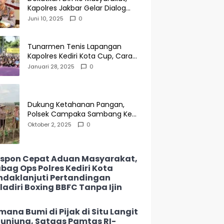
Kapolres Jakbar Gelar Dialog
Bersama Warga Sukabumi Utara
Juni 10, 2025
0
Tunarmen Tenis Lapangan
Kapolres Kediri Kota Cup, Cara
Tingkatkan Stamina Anggota
Januari 28, 2025
0
Dukung Ketahanan Pangan,
Polsek Campaka Sambang Ke
Petani: Upaya Konkret Polres
Oktober 2, 2025
0
Purwakarta dalam Menghadapi
Tantangan Pangan
spon Cepat Aduan Masyarakat,
bag Ops Polres Kediri Kota
ndaklanjuti Pertandingan
ladiri Boxing BBFC Tanpa Ijin
mana Bumi di Pijak di Situ Langit
junjung, Satgas Pamtas RI-