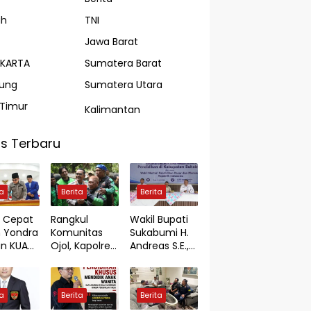
ah
TNI
Jawa Barat
AKARTA
Sumatera Barat
ung
Sumatera Utara
Timur
Kalimantan
s Terbaru
ta
Berita
Berita
 Cepat
Rangkul
Wakil Bupati
 Yondra
Komunitas
Sukabumi H.
n KUA-
Ojol, Kapolres
Andreas S.E.,
2027
Purwakarta
Dampingi
Perkuat
Wamendikda
patan
Sinergi Jaga
smen RI
ta
Berita
Berita
anguna
Kamtibmas
Bahas