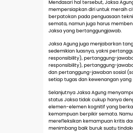
Mendasari hal tersebut, Jaksa Agu
mempersiapkan diri untuk meraih ci
berpatokan pada penguasaan teknis
semata, namun juga harus membent
Jaksa yang bertanggungjawab.
Jaksa Agung juga menjabarkan tan
sedemikian luasnya, yakni pertang
responsibility), pertanggung-jawab
responsibility), pertanggung-jawaba
dan pertanggung-jawaban sosial (soc
setiap tugas dan kewenangan yang 
Selanjutnya Jaksa Agung menyamp
status Jaksa tidak cukup hanya de
elemen-elemen kognitif yang berk
kemampuan berpikir semata. Namun,
merefleksikan kemampuan kritis d
menimbang baik buruk suatu tindak