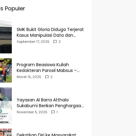
s Populer
SMK Bukit Gloria Diduga Terjerat
Kasus Manipulasi Data dan
Pelaporan Palsu Untuk
September 17, 2025
2
Mendapatkan Dana Bos
Program Beasiswa Kuliah
Kedokteran Parosil Mabsus –
Mad Hasnurin Kini Menuai Hasil.
Maret 15, 2025
2
Yayasan Al Barra Atthala
Sukabumi Berikan Penghargaan
Kepada Rudi Alamsyah Atas
November 5, 2025
1
Kontribusi Sosial dan
Kemasyarakatan
Dekatkan Diri ke Masyarakat,