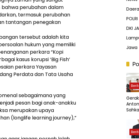
an bahwa perubahan dalam
Daer
darkan, termasuk perubahan
POLRI
dan tantangan penegakan
DKI J
bangan tersebut adalah kita
Lamp
persoalan hukum yang memiliki
Jawa 
i penanganan perkara “Kopi
agai kasus korupsi ‘Big Fish’
Po
lesaian perkara Yayasan
 bidang Perdata dan Tata Usaha
Beri
omenal sebagaimana yang
Gerak
enjadi pesan bagi anak-anakku
Anton
Sahka
Jaksa merupakan upaya
PPAS 
n (longlife learning journey),”
Demi
Perce
Beri
Pemb
san agar jangan pernah lelah