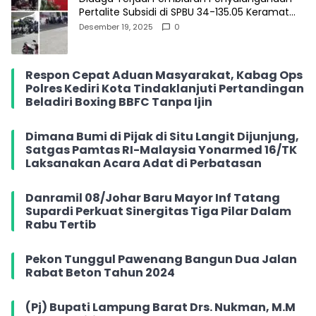
Pertalite Subsidi di SPBU 34-135.05 Keramat
Jati, Penimbun Bebas Bertransaksi
Desember 19, 2025
0
Respon Cepat Aduan Masyarakat, Kabag Ops
Polres Kediri Kota Tindaklanjuti Pertandingan
Beladiri Boxing BBFC Tanpa Ijin
Dimana Bumi di Pijak di Situ Langit Dijunjung,
Satgas Pamtas RI-Malaysia Yonarmed 16/TK
Laksanakan Acara Adat di Perbatasan
Danramil 08/Johar Baru Mayor Inf Tatang
Supardi Perkuat Sinergitas Tiga Pilar Dalam
Rabu Tertib
Pekon Tunggul Pawenang Bangun Dua Jalan
Rabat Beton Tahun 2024
(Pj) Bupati Lampung Barat Drs. Nukman, M.M