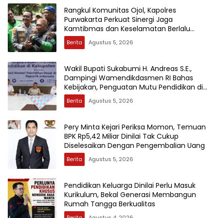
Rangkul Komunitas Ojol, Kapolres
Purwakarta Perkuat Sinergi Jaga
Kamtibmas dan Keselamatan Berlalu
Lintas
Berita
Agustus 5, 2026
Wakil Bupati Sukabumi H. Andreas S.E.,
Dampingi Wamendikdasmen RI Bahas
Kebijakan, Penguatan Mutu Pendidikan di
Sukabumi
Berita
Agustus 5, 2026
Pery Minta Kejari Periksa Momon, Temuan
BPK Rp5,42 Miliar Dinilai Tak Cukup
Diselesaikan Dengan Pengembalian Uang
Berita
Agustus 5, 2026
Pendidikan Keluarga Dinilai Perlu Masuk
Kurikulum, Bekal Generasi Membangun
Rumah Tangga Berkualitas
Berita
Agustus 4, 2026