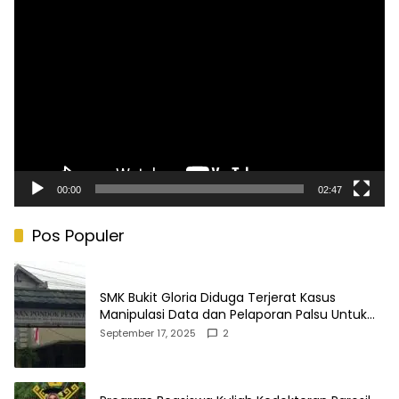
Pemutar
Video
00:00
02:47
Pos Populer
SMK Bukit Gloria Diduga Terjerat Kasus
Manipulasi Data dan Pelaporan Palsu Untuk
Mendapatkan Dana Bos
September 17, 2025
2