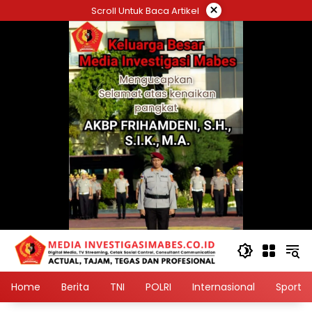
Langsung
×
Scroll Untuk Baca Artikel
ke
konten
Home
Berita
TNI
POLRI
Internasional
Sport