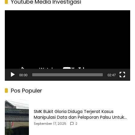
Youtube Media Investigasi
Pemutar
Video
00:00
02:47
Pos Populer
SMK Bukit Gloria Diduga Terjerat Kasus
Manipulasi Data dan Pelaporan Palsu Untuk
Mendapatkan Dana Bos
September 17, 2025
2