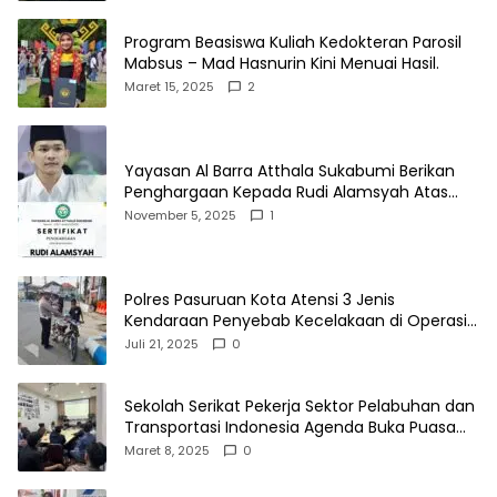
Program Beasiswa Kuliah Kedokteran Parosil
Mabsus – Mad Hasnurin Kini Menuai Hasil.
Maret 15, 2025
2
Yayasan Al Barra Atthala Sukabumi Berikan
Penghargaan Kepada Rudi Alamsyah Atas
Kontribusi Sosial dan Kemasyarakatan
November 5, 2025
1
Polres Pasuruan Kota Atensi 3 Jenis
Kendaraan Penyebab Kecelakaan di Operasi
Patuh Semeru 2025
Juli 21, 2025
0
Sekolah Serikat Pekerja Sektor Pelabuhan dan
Transportasi Indonesia Agenda Buka Puasa
Bersama
Maret 8, 2025
0