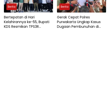
Berita
Berita
Bertepatan di Hari
Gerak Cepat Polres
Kelahirannya ke-55, Bupati
Purwakarta Ungkap Kasus
KDS Resmikan TPS3R
Dugaan Pembunuhan di
Tegalluar
Cikopo, Terduga Pelaku
Diamankan Sesaat Setelah
Kejadian