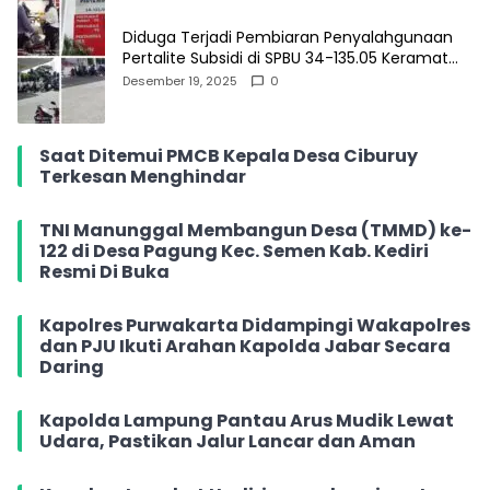
Diduga Terjadi Pembiaran Penyalahgunaan
Pertalite Subsidi di SPBU 34-135.05 Keramat
Jati, Penimbun Bebas Bertransaksi
Desember 19, 2025
0
Saat Ditemui PMCB Kepala Desa Ciburuy
Terkesan Menghindar
TNI Manunggal Membangun Desa (TMMD) ke-
122 di Desa Pagung Kec. Semen Kab. Kediri
Resmi Di Buka
Kapolres Purwakarta Didampingi Wakapolres
dan PJU Ikuti Arahan Kapolda Jabar Secara
Daring
Kapolda Lampung Pantau Arus Mudik Lewat
Udara, Pastikan Jalur Lancar dan Aman