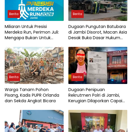
Berita
Berita
Miliaran Untuk Presisi
Dugaan Pungutan Batubara
Merdeka Run, Perimon Juli:
di Jambi Disorot, Macan Asia
Mengapa Bukan Untuk
Desak Buka Dasar Hukum
Pendidikan?
dan Aliran Dana
Berita
Berita
Warga Tanam Pohon
Dugaan Penipuan
Pisang, Kadis PUPR Orlanda
Rekrutmen Polri di Jambi,
dan Sekda Angkat Bicara
Kerugian Dilaporkan Capai
Rp7,8 Miliar