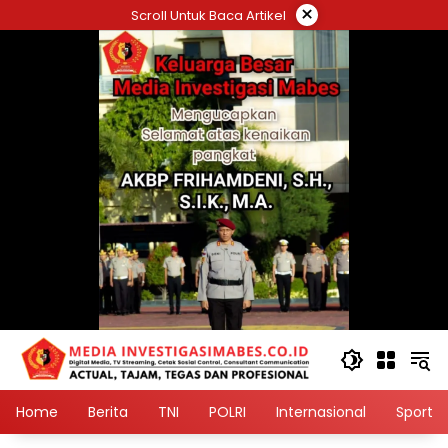
Langsung
×
Scroll Untuk Baca Artikel
ke
konten
Home
Berita
TNI
POLRI
Internasional
Sport