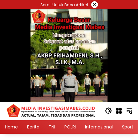
Langsung
×
Scroll Untuk Baca Artikel
ke
konten
Home
Berita
TNI
POLRI
Internasional
Sport