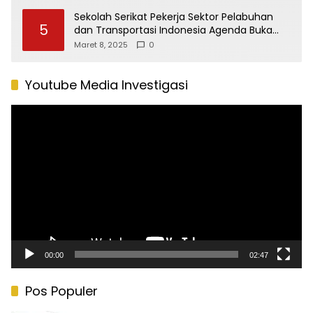
Sekolah Serikat Pekerja Sektor Pelabuhan
5
dan Transportasi Indonesia Agenda Buka
Puasa Bersama
Maret 8, 2025
0
Youtube Media Investigasi
Pemutar
Video
00:00
02:47
Pos Populer