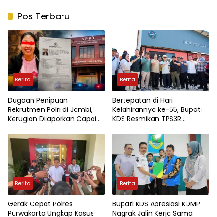
Pos Terbaru
Berita
Berita
Dugaan Penipuan
Bertepatan di Hari
Rekrutmen Polri di Jambi,
Kelahirannya ke-55, Bupati
Kerugian Dilaporkan Capai
KDS Resmikan TPS3R
Rp7,8 Miliar
Tegalluar
Berita
Berita
Gerak Cepat Polres
Bupati KDS Apresiasi KDMP
Purwakarta Ungkap Kasus
Nagrak Jalin Kerja Sama