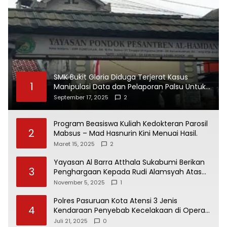
SMK Bukit Gloria Diduga Terjerat Kasus
1
Manipulasi Data dan Pelaporan Palsu Untuk
Mendapatkan Dana Bos
September 17, 2025
2
Program Beasiswa Kuliah Kedokteran Parosil
2
Mabsus – Mad Hasnurin Kini Menuai Hasil.
Maret 15, 2025
2
Yayasan Al Barra Atthala Sukabumi Berikan
3
Penghargaan Kepada Rudi Alamsyah Atas
Kontribusi Sosial dan Kemasyarakatan
November 5, 2025
1
Polres Pasuruan Kota Atensi 3 Jenis
4
Kendaraan Penyebab Kecelakaan di Operasi
Patuh Semeru 2025
Juli 21, 2025
0