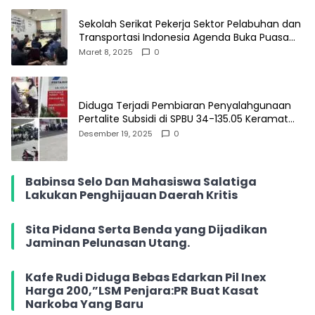
Sekolah Serikat Pekerja Sektor Pelabuhan dan
Transportasi Indonesia Agenda Buka Puasa
Bersama
Maret 8, 2025
0
Diduga Terjadi Pembiaran Penyalahgunaan
Pertalite Subsidi di SPBU 34-135.05 Keramat
Jati, Penimbun Bebas Bertransaksi
Desember 19, 2025
0
Babinsa Selo Dan Mahasiswa Salatiga
Lakukan Penghijauan Daerah Kritis
Sita Pidana Serta Benda yang Dijadikan
Jaminan Pelunasan Utang.
Kafe Rudi Diduga Bebas Edarkan Pil Inex
Harga 200,”LSM Penjara:PR Buat Kasat
Narkoba Yang Baru