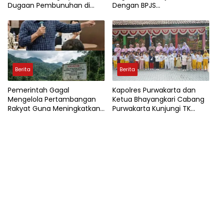
Dugaan Pembunuhan di
Dengan BPJS
Cikopo, Terduga Pelaku
Ketenagakerjaan
Diamankan Sesaat Setelah
Kejadian
Berita
Berita
Pemerintah Gagal
Kapolres Purwakarta dan
Mengelola Pertambangan
Ketua Bhayangkari Cabang
Rakyat Guna Meningkatkan
Purwakarta Kunjungi TK
Perekonomian Masyarakat
Kemala Bhayangkari,
Wujudkan Kepedulian
Terhadap Pendidikan Anak
Usia Dini