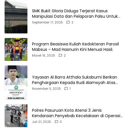
SMK Bukit Gloria Diduga Terjerat Kasus
Manipulasi Data dan Pelaporan Palsu Untuk
Mendapatkan Dana Bos
September 17, 2025
2
Program Beasiswa Kuliah Kedokteran Parosil
Mabsus – Mad Hasnurin Kini Menuai Hasil.
Maret 15, 2025
2
Yayasan Al Barra Atthala Sukabumi Berikan
Penghargaan Kepada Rudi Alamsyah Atas
Kontribusi Sosial dan Kemasyarakatan
November 5, 2025
1
Polres Pasuruan Kota Atensi 3 Jenis
Kendaraan Penyebab Kecelakaan di Operasi
Patuh Semeru 2025
Juli 21, 2025
0