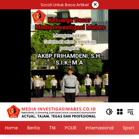
Langsung
×
Scroll Untuk Baca Artikel
ke
konten
Home
Berita
TNI
POLRI
Internasional
Sport