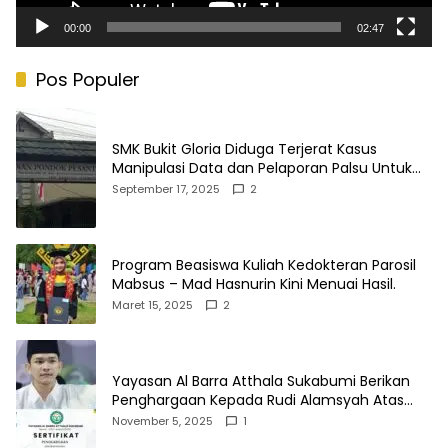
00:00
02:47
Pos Populer
SMK Bukit Gloria Diduga Terjerat Kasus
Manipulasi Data dan Pelaporan Palsu Untuk
Mendapatkan Dana Bos
September 17, 2025
2
Program Beasiswa Kuliah Kedokteran Parosil
Mabsus – Mad Hasnurin Kini Menuai Hasil.
Maret 15, 2025
2
Yayasan Al Barra Atthala Sukabumi Berikan
Penghargaan Kepada Rudi Alamsyah Atas
Kontribusi Sosial dan Kemasyarakatan
November 5, 2025
1