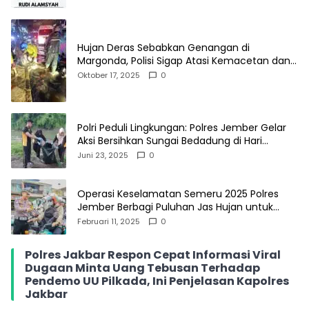
Hujan Deras Sebabkan Genangan di
Margonda, Polisi Sigap Atasi Kemacetan dan
Bantu Pengendara
Oktober 17, 2025
0
Polri Peduli Lingkungan: Polres Jember Gelar
Aksi Bersihkan Sungai Bedadung di Hari
Bhayangkara ke-79
Juni 23, 2025
0
Operasi Keselamatan Semeru 2025 Polres
Jember Berbagi Puluhan Jas Hujan untuk
Pengendara Roda Dua
Februari 11, 2025
0
Polres Jakbar Respon Cepat Informasi Viral
Dugaan Minta Uang Tebusan Terhadap
Pendemo UU Pilkada, Ini Penjelasan Kapolres
Jakbar