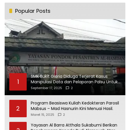
Popular Posts
SMK Bukit Gloria Diduga Terjerat Kasus
1
Manipulasi Data dan Pelaporan Palsu Untuk
Mendapatkan Dana Bos
September 17, 2025
2
Program Beasiswa Kuliah Kedokteran Parosil
2
Mabsus – Mad Hasnurin Kini Menuai Hasil.
Maret 15, 2025
2
Yayasan Al Barra Atthala Sukabumi Berikan