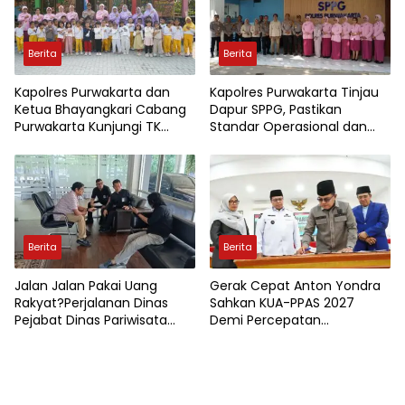
Berita
Berita
Kapolres Purwakarta dan
Kapolres Purwakarta Tinjau
Ketua Bhayangkari Cabang
Dapur SPPG, Pastikan
Purwakarta Kunjungi TK
Standar Operasional dan
Kemala Bhayangkari,
Kualitas Menu Berjalan
Wujudkan Kepedulian
Optimal
Terhadap Pendidikan Anak
Usia Dini
Berita
Berita
Jalan Jalan Pakai Uang
Gerak Cepat Anton Yondra
Rakyat?Perjalanan Dinas
Sahkan KUA-PPAS 2027
Pejabat Dinas Pariwisata
Demi Percepatan
Kota Jambi Jadi Sorotan
Pembangunan Tanah Datar