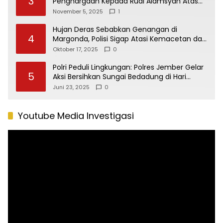
3
Penghargaan Kepada Rudi Alamsyah Atas
Kontribusi Sosial dan Kemasyarakatan
November 5, 2025
1
Hujan Deras Sebabkan Genangan di
4
Margonda, Polisi Sigap Atasi Kemacetan dan
Bantu Pengendara
Oktober 17, 2025
0
Polri Peduli Lingkungan: Polres Jember Gelar
5
Aksi Bersihkan Sungai Bedadung di Hari
Bhayangkara ke-79
Juni 23, 2025
0
Youtube Media Investigasi
Pemutar
Video