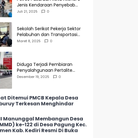
Jenis Kendaraan Penyebab
Kecelakaan di Operasi Patuh
Juli 21, 2025
0
Semeru 2025
Sekolah Serikat Pekerja Sektor
Pelabuhan dan Transportasi
Indonesia Agenda Buka Puasa
Maret 8, 2025
0
Bersama
Diduga Terjadi Pembiaran
Penyalahgunaan Pertalite
Subsidi di SPBU 34-135.05
Desember 19, 2025
0
Keramat Jati, Penimbun Bebas
Bertransaksi
at Ditemui PMCB Kepala Desa
buruy Terkesan Menghindar
I Manunggal Membangun Desa
MMD) ke-122 di Desa Pagung Kec.
men Kab. Kediri Resmi Di Buka