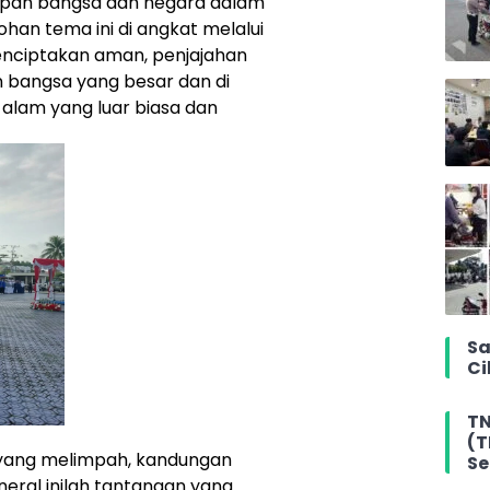
pan bangsa dan negara dalam
an tema ini di angkat melalui
nciptakan aman, penjajahan
 bangsa yang besar dan di
alam yang luar biasa dan
Sa
Ci
TN
(T
ut yang melimpah, kandungan
Se
ral inilah tantangan yang