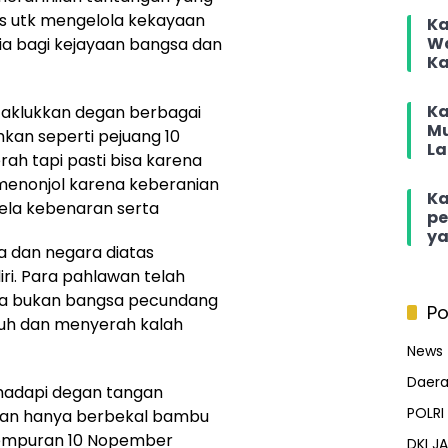
s utk mengelola kekayaan
Ka
Wa
ia bagi kejayaan bangsa dan
Ka
Ka
taklukkan degan berbagai
Mu
kan seperti pejuang 10
La
h tapi pasti bisa karena
menonjol karena keberanian
Ka
la kebenaran serta
pe
ya
 dan negara diatas
ri. Para pahlawan telah
ta bukan bangsa pecundang
Po
puh dan menyerah kalah
News
Daer
hadapi degan tangan
POLRI
an hanya berbekal bambu
tempuran 10 Nopember
DKI J