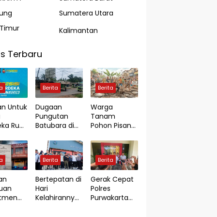
ung
Sumatera Utara
Timur
Kalimantan
s Terbaru
ta
Berita
Berita
ran Untuk
Dugaan
Warga
i
Pungutan
Tanam
ka Run,
Batubara di
Pohon Pisang,
n Juli:
Jambi
Kadis PUPR
apa
Disorot,
Orlanda dan
 Untuk
Macan Asia
Sekda Angkat
ta
Berita
Berita
dikan?
Desak Buka
Bicara
Dasar Hukum
an
Bertepatan di
Gerak Cepat
dan Aliran
uan
Hari
Polres
Dana
utmen
Kelahirannya
Purwakarta
di Jambi,
ke-55, Bupati
Ungkap Kasus
ian
KDS Resmikan
Dugaan