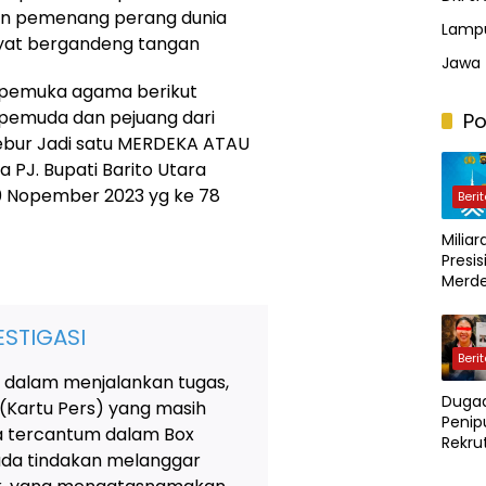
n pemenang perang dunia
Lamp
kyat bergandeng tangan
Jawa 
 pemuka agama berikut
 pemuda dan pejuang dari
Po
bur Jadi satu MERDEKA ATAU
J. Bupati Barito Utara
0 Nopember 2023 yg ke 78
Beri
Milia
Presis
Merde
Perimo
Meng
STIGASI
Bukan
Beri
Pendi
 dalam menjalankan tugas,
Duga
 (Kartu Pers) yang masih
Penip
ya tercantum dalam Box
Rekr
 ada tindakan melanggar
Polri 
Kerug