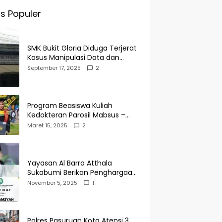
s Populer
SMK Bukit Gloria Diduga Terjerat
Kasus Manipulasi Data dan
Pelaporan Palsu Untuk
September 17, 2025
2
Mendapatkan Dana Bos
Program Beasiswa Kuliah
Kedokteran Parosil Mabsus –
Mad Hasnurin Kini Menuai Hasil.
Maret 15, 2025
2
Yayasan Al Barra Atthala
Sukabumi Berikan Penghargaan
Kepada Rudi Alamsyah Atas
November 5, 2025
1
Kontribusi Sosial dan
Kemasyarakatan
Polres Pasuruan Kota Atensi 3