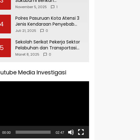
3
Sukabumi Berikan
Penghargaan Kepada Rudi
November 5, 2025
1
Alamsyah Atas Kontribusi Sosial
dan Kemasyarakatan
Polres Pasuruan Kota Atensi 3
4
Jenis Kendaraan Penyebab
Kecelakaan di Operasi Patuh
Juli 21, 2025
0
Semeru 2025
Sekolah Serikat Pekerja Sektor
5
Pelabuhan dan Transportasi
Indonesia Agenda Buka Puasa
Maret 8, 2025
0
Bersama
utube Media Investigasi
tar
00:00
02:47