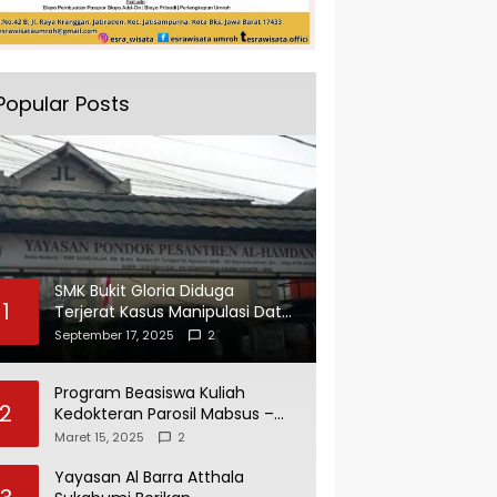
Popular Posts
SMK Bukit Gloria Diduga
1
Terjerat Kasus Manipulasi Data
dan Pelaporan Palsu Untuk
September 17, 2025
2
Mendapatkan Dana Bos
Program Beasiswa Kuliah
2
Kedokteran Parosil Mabsus –
Mad Hasnurin Kini Menuai Hasil.
Maret 15, 2025
2
Yayasan Al Barra Atthala