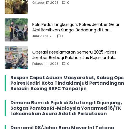
Bantu Pengendara
Oktober 17, 2025
0
Polri Peduli Lingkungan: Polres Jember Gelar
Aksi Bersihkan Sungai Bedadung di Hari
Bhayangkara ke-79
Juni 23, 2025
0
Operasi Keselamatan Semeru 2025 Polres
Jember Berbagi Puluhan Jas Hujan untuk
Pengendara Roda Dua
Februari 11, 2025
0
Respon Cepat Aduan Masyarakat, Kabag Ops
Polres Kediri Kota Tindaklanjuti Pertandingan
Beladiri Boxing BBFC Tanpa Ijin
Dimana Bumi di Pijak di Situ Langit Dijunjung,
Satgas Pamtas RI-Malaysia Yonarmed 16/TK
Laksanakan Acara Adat di Perbatasan
Danramil 08/Johar Baru Mayor Inf Tatang