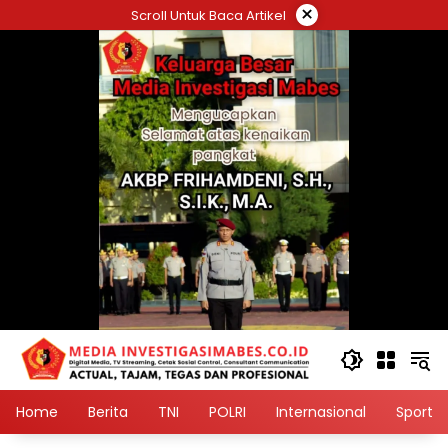
Langsung
×
Scroll Untuk Baca Artikel
ke
konten
Home
Berita
TNI
POLRI
Internasional
Sport