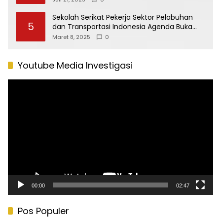
Sekolah Serikat Pekerja Sektor Pelabuhan
5
dan Transportasi Indonesia Agenda Buka
Puasa Bersama
Maret 8, 2025
0
Youtube Media Investigasi
Pemutar
Video
00:00
02:47
Pos Populer