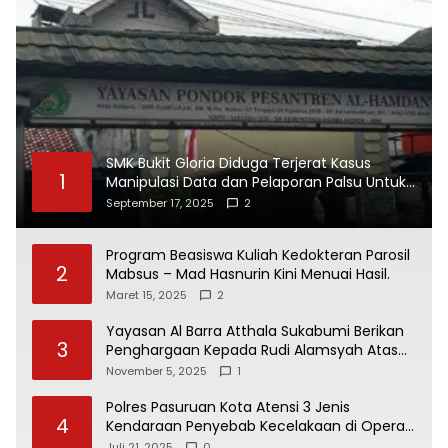
SMK Bukit Gloria Diduga Terjerat Kasus
1
Manipulasi Data dan Pelaporan Palsu Untuk
Mendapatkan Dana Bos
September 17, 2025
2
Program Beasiswa Kuliah Kedokteran Parosil
2
Mabsus – Mad Hasnurin Kini Menuai Hasil.
Maret 15, 2025
2
Yayasan Al Barra Atthala Sukabumi Berikan
3
Penghargaan Kepada Rudi Alamsyah Atas
Kontribusi Sosial dan Kemasyarakatan
November 5, 2025
1
Polres Pasuruan Kota Atensi 3 Jenis
4
Kendaraan Penyebab Kecelakaan di Operasi
Patuh Semeru 2025
Juli 21, 2025
0