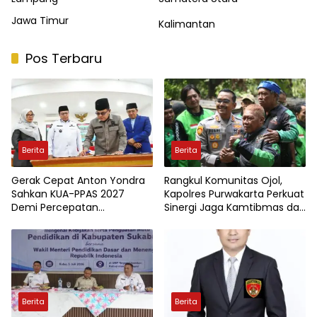
Jawa Timur
Kalimantan
Pos Terbaru
Berita
Berita
Gerak Cepat Anton Yondra
Rangkul Komunitas Ojol,
Sahkan KUA-PPAS 2027
Kapolres Purwakarta Perkuat
Demi Percepatan
Sinergi Jaga Kamtibmas dan
Pembangunan Tanah Datar
Keselamatan Berlalu Lintas
Berita
Berita