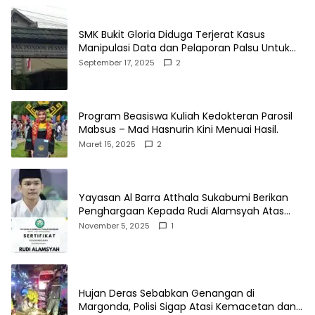
SMK Bukit Gloria Diduga Terjerat Kasus
Manipulasi Data dan Pelaporan Palsu Untuk
Mendapatkan Dana Bos
September 17, 2025
2
Program Beasiswa Kuliah Kedokteran Parosil
Mabsus – Mad Hasnurin Kini Menuai Hasil.
Maret 15, 2025
2
Yayasan Al Barra Atthala Sukabumi Berikan
Penghargaan Kepada Rudi Alamsyah Atas
Kontribusi Sosial dan Kemasyarakatan
November 5, 2025
1
Hujan Deras Sebabkan Genangan di
Margonda, Polisi Sigap Atasi Kemacetan dan