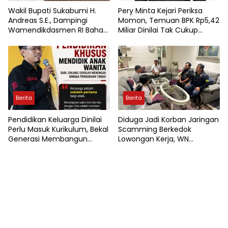
Wakil Bupati Sukabumi H.
Pery Minta Kejari Periksa
Andreas S.E., Dampingi
Momon, Temuan BPK Rp5,42
Wamendikdasmen RI Bahas
Miliar Dinilai Tak Cukup
Kebijakan, Penguatan Mutu
Diselesaikan Dengan
Pendidikan di Sukabumi
Pengembalian Uang
Berita
Berita
Pendidikan Keluarga Dinilai
Diduga Jadi Korban Jaringan
Perlu Masuk Kurikulum, Bekal
Scamming Berkedok
Generasi Membangun
Lowongan Kerja, WN
Rumah Tangga Berkualitas
Myanmar Minta
Perlindungan Polisi di Jakarta