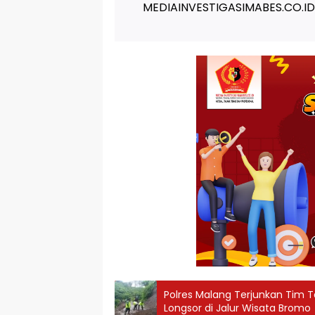
MEDIAINVESTIGASIMABES.CO.ID
Polres Malang Terjunkan Tim
Longsor di Jalur Wisata Bromo