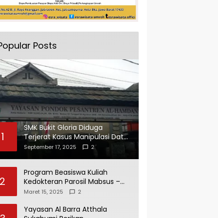
Popular Posts
SMK Bukit Gloria Diduga
1
Terjerat Kasus Manipulasi Data
dan Pelaporan Palsu Untuk
September 17, 2025
2
Mendapatkan Dana Bos
Program Beasiswa Kuliah
2
Kedokteran Parosil Mabsus –
Mad Hasnurin Kini Menuai Hasil.
Maret 15, 2025
2
Yayasan Al Barra Atthala