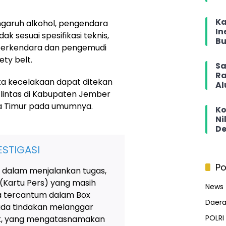
Ka
ngaruh alkohol, pengendara
In
k sesuai spesifikasi teknis,
Bu
erkendara dan pengemudi
ty belt.
Sa
Ra
gka kecelakaan dapat ditekan
Al
u lintas di Kabupaten Jember
wa Timur pada umumnya.
Ko
Ni
De
STIGASI
Po
 dalam menjalankan tugas,
 (Kartu Pers) yang masih
News
ya tercantum dalam Box
Daer
 ada tindakan melanggar
POLRI
tik, yang mengatasnamakan