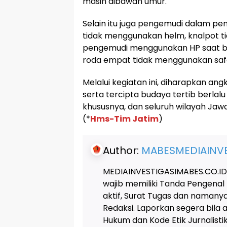
masih dibawah umur.
Selain itu juga pengemudi dalam pe
tidak menggunakan helm, knalpot tida
pengemudi menggunakan HP saat b
roda empat tidak menggunakan safe
Melalui kegiatan ini, diharapkan an
serta tercipta budaya tertib berlal
khususnya, dan seluruh wilayah Ja
(*
Hms-Tim Jatim
)
Author:
MABESMEDIAINVE
MEDIAINVESTIGASIMABES.CO.ID
wajib memiliki Tanda Pengenal
aktif, Surat Tugas dan naman
Redaksi. Laporkan segera bila
Hukum dan Kode Etik Jurnalis