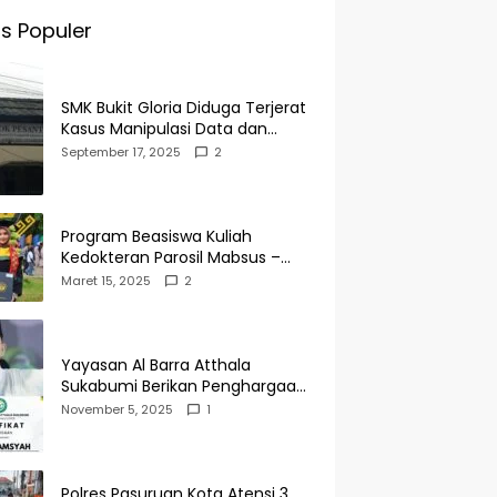
s Populer
SMK Bukit Gloria Diduga Terjerat
Kasus Manipulasi Data dan
Pelaporan Palsu Untuk
September 17, 2025
2
Mendapatkan Dana Bos
Program Beasiswa Kuliah
Kedokteran Parosil Mabsus –
Mad Hasnurin Kini Menuai Hasil.
Maret 15, 2025
2
Yayasan Al Barra Atthala
Sukabumi Berikan Penghargaan
Kepada Rudi Alamsyah Atas
November 5, 2025
1
Kontribusi Sosial dan
Kemasyarakatan
Polres Pasuruan Kota Atensi 3