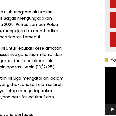
a Gubunagi melalui Kasat
dus Bagas mengungkapkan
u 2025, Polres Jember Polda
ga, mengajak dan memberikan
bcarlantas tersebut.
ini untuk edukasi keselamatan
ususnya generasi millenial dan
Yo
aran dan kecelakaan lalu
in operasi, Senin (10/2/25).
Pemu
Video
tim ini juga mengatakan, dalam
ang dilaksanakan oleh seluruh
aknya tetap mengedepankan
yang bersifat edukatif dan
ta yang bertugas