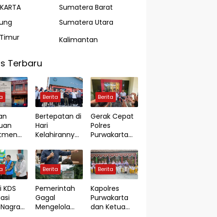
AKARTA
Sumatera Barat
ung
Sumatera Utara
Timur
Kalimantan
s Terbaru
ta
Berita
Berita
an
Bertepatan di
Gerak Cepat
uan
Hari
Polres
utmen
Kelahirannya
Purwakarta
di Jambi,
ke-55, Bupati
Ungkap Kasus
ian
KDS Resmikan
Dugaan
orkan
TPS3R
Pembunuhan
ta
Berita
Berita
 Rp7,8
Tegalluar
di Cikopo,
Terduga
i KDS
Pemerintah
Kapolres
Pelaku
asi
Gagal
Purwakarta
Diamankan
Nagrak
Mengelola
dan Ketua
Sesaat
Kerja
Pertambanga
Bhayangkari