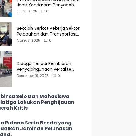
Jenis Kendaraan Penyebab
Kecelakaan di Operasi Patuh
Juli 21, 2025
0
Semeru 2025
Sekolah Serikat Pekerja Sektor
Pelabuhan dan Transportasi
Indonesia Agenda Buka Puasa
Maret 8, 2025
0
Bersama
Diduga Terjadi Pembiaran
Penyalahgunaan Pertalite
Subsidi di SPBU 34-135.05
Desember 19, 2025
0
Keramat Jati, Penimbun Bebas
Bertransaksi
binsa Selo Dan Mahasiswa
latiga Lakukan Penghijauan
erah Kritis
ta Pidana Serta Benda yang
jadikan Jaminan Pelunasan
ang.