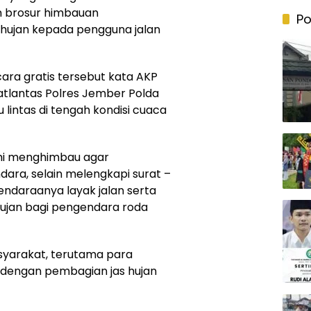
 brosur himbauan
Po
 hujan kepada pengguna jalan
cara gratis tersebut kata AKP
atlantas Polres Jember Polda
lintas di tengah kondisi cuaca
kami menghimbau agar
ara, selain melengkapi surat –
ndaraanya layak jalan serta
 hujan bagi pengendara roda
masyarakat, terutama para
dengan pembagian jas hujan