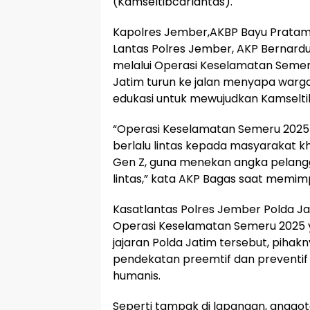
(Kamseltibcarlantas).
Kapolres Jember,AKBP Bayu Pratam
Lantas Polres Jember, AKP Bernar
melalui Operasi Keselamatan Semer
Jatim turun ke jalan menyapa war
edukasi untuk mewujudkan Kamselti
“Operasi Keselamatan Semeru 2025 
berlalu lintas kepada masyarakat kh
Gen Z, guna menekan angka pelangg
lintas,” kata AKP Bagas saat memimp
Kasatlantas Polres Jember Polda Ja
Operasi Keselamatan Semeru 2025 y
jajaran Polda Jatim tersebut, pih
pendekatan preemtif dan preventif 
humanis.
Seperti tampak di lapangan, anggo