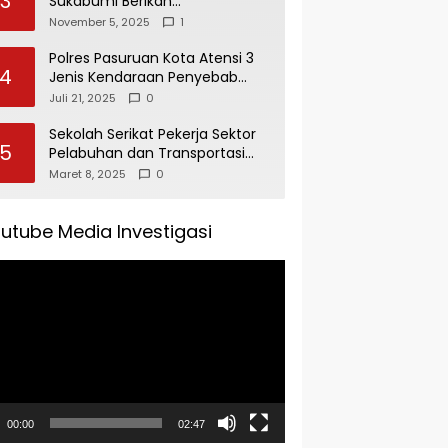
3
Sukabumi Berikan
Penghargaan Kepada Rudi
November 5, 2025
1
Alamsyah Atas Kontribusi Sosial
dan Kemasyarakatan
Polres Pasuruan Kota Atensi 3
4
Jenis Kendaraan Penyebab
Kecelakaan di Operasi Patuh
Juli 21, 2025
0
Semeru 2025
Sekolah Serikat Pekerja Sektor
5
Pelabuhan dan Transportasi
Indonesia Agenda Buka Puasa
Maret 8, 2025
0
Bersama
utube Media Investigasi
tar
00:00
02:47