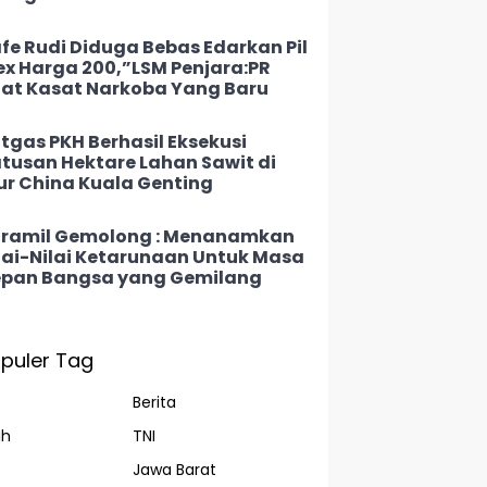
fe Rudi Diduga Bebas Edarkan Pil
ex Harga 200,”LSM Penjara:PR
at Kasat Narkoba Yang Baru
tgas PKH Berhasil Eksekusi
tusan Hektare Lahan Sawit di
ur China Kuala Genting
ramil Gemolong : Menanamkan
lai-Nilai Ketarunaan Untuk Masa
pan Bangsa yang Gemilang
puler Tag
Berita
ah
TNI
Jawa Barat