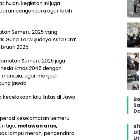
 hujan, kegiatan ini juga
daran pengendara agar lebih
matan Semeru 2025 yang
as Guna Terwujudnya Asta Cita’
ebruari 2025.
elamatan Semeru 2025 juga
donesia Emas 2045 dengan
 manusia, agar menjadi
gung jawab.
kecelakaan lalu lintas di Jawa
Ba
Sa
Da
perasi Keselamatan Semeru
ri tiga,
melawan arus,
Si
Di
bos lampu merah, pengendara
Ut