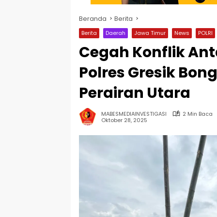
Beranda
Berita
Berita
Daerah
Jawa Timur
News
POLRI
Cegah Konflik Ant
Polres Gresik Bon
Perairan Utara
MABESMEDIAINVESTIGASI
2 Min Baca
Oktober 28, 2025