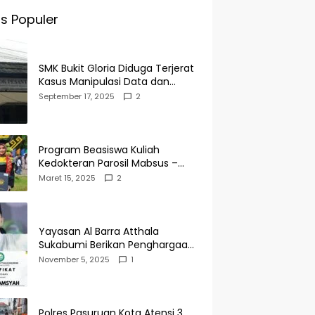
s Populer
SMK Bukit Gloria Diduga Terjerat
Kasus Manipulasi Data dan
Pelaporan Palsu Untuk
September 17, 2025
2
Mendapatkan Dana Bos
Program Beasiswa Kuliah
Kedokteran Parosil Mabsus –
Mad Hasnurin Kini Menuai Hasil.
Maret 15, 2025
2
Yayasan Al Barra Atthala
Sukabumi Berikan Penghargaan
Kepada Rudi Alamsyah Atas
November 5, 2025
1
Kontribusi Sosial dan
Kemasyarakatan
Polres Pasuruan Kota Atensi 3