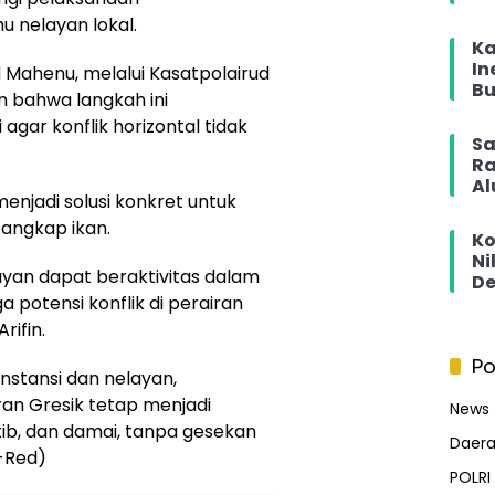
 nelayan lokal.
Ka
In
 Mahenu, melalui Kasatpolairud
Bu
an bahwa langkah ini
gar konflik horizontal tidak
Sa
Ra
Al
enjadi solusi konkret untuk
angkap ikan.
Ko
Ni
ayan dapat beraktivitas dalam
De
 potensi konflik di perairan
rifin.
Po
nstansi dan nelayan,
an Gresik tetap menjadi
News
tib, dan damai, tanpa gesekan
Daer
 -Red)
POLRI