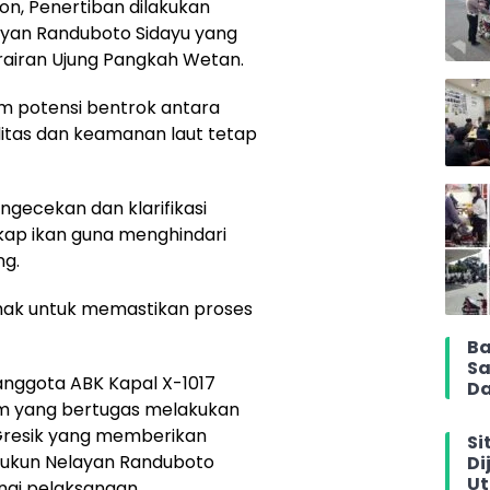
n, Penertiban dilakukan
ayan Randuboto Sidayu yang
rairan Ujung Pangkah Wetan.
m potensi bentrok antara
litas dan keamanan laut tetap
engecekan dan klarifikasi
kap ikan guna menghindari
g.
ihak untuk memastikan proses
Ba
Sa
anggota ABK Kapal X-1017
Da
tim yang bertugas melakukan
Gresik yang memberikan
Si
Rukun Nelayan Randuboto
Di
Ut
ingi pelaksanaan