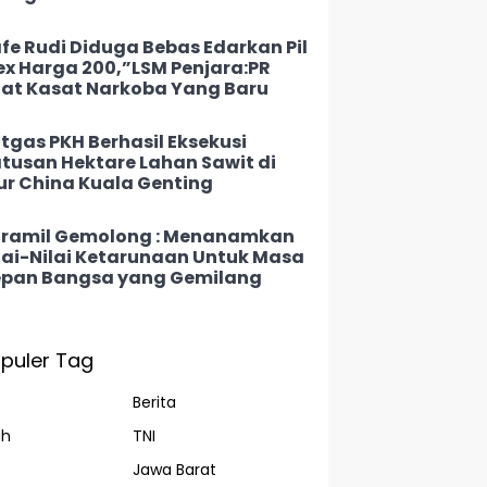
fe Rudi Diduga Bebas Edarkan Pil
ex Harga 200,”LSM Penjara:PR
at Kasat Narkoba Yang Baru
tgas PKH Berhasil Eksekusi
tusan Hektare Lahan Sawit di
ur China Kuala Genting
ramil Gemolong : Menanamkan
lai-Nilai Ketarunaan Untuk Masa
pan Bangsa yang Gemilang
puler Tag
Berita
ah
TNI
Jawa Barat