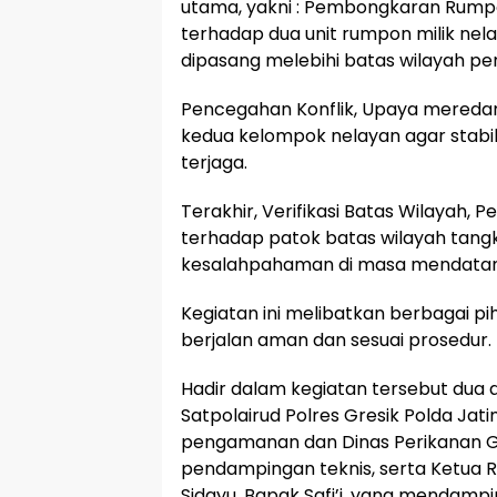
utama, yakni : Pembongkaran Rumpo
terhadap dua unit rumpon milik nel
dipasang melebihi batas wilayah pe
Pencegahan Konflik, Upaya mereda
kedua kelompok nelayan agar stabi
terjaga.
Terakhir, Verifikasi Batas Wilayah, P
terhadap patok batas wilayah tang
kesalahpahaman di masa mendatan
Kegiatan ini melibatkan berbagai p
berjalan aman dan sesuai prosedur.
Hadir dalam kegiatan tersebut dua 
Satpolairud Polres Gresik Polda Ja
pengamanan dan Dinas Perikanan 
pendampingan teknis, serta Ketua 
Sidayu, Bapak Safi’i, yang mendamp