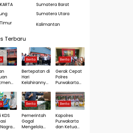
AKARTA
Sumatera Barat
ung
Sumatera Utara
Timur
Kalimantan
s Terbaru
ta
Berita
Berita
an
Bertepatan di
Gerak Cepat
uan
Hari
Polres
utmen
Kelahirannya
Purwakarta
di Jambi,
ke-55, Bupati
Ungkap Kasus
ian
KDS Resmikan
Dugaan
orkan
TPS3R
Pembunuhan
ta
Berita
Berita
 Rp7,8
Tegalluar
di Cikopo,
Terduga
i KDS
Pemerintah
Kapolres
Pelaku
asi
Gagal
Purwakarta
Diamankan
Nagrak
Mengelola
dan Ketua
Sesaat
Kerja
Pertambanga
Bhayangkari