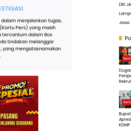
DKI J
STIGASI
Lamp
 dalam menjalankan tugas,
Jawa 
 (Kartu Pers) yang masih
ya tercantum dalam Box
Po
 ada tindakan melanggar
tik, yang mengatasnamakan
.
Beri
Duga
Penip
Rekr
Polri 
Kerug
Dilap
Beri
Capai
Miliar
Bupat
Apresi
KDMP 
Jalin 