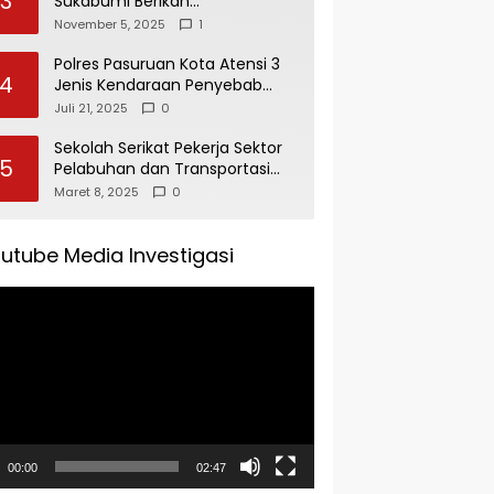
3
Sukabumi Berikan
Penghargaan Kepada Rudi
November 5, 2025
1
Alamsyah Atas Kontribusi Sosial
dan Kemasyarakatan
Polres Pasuruan Kota Atensi 3
4
Jenis Kendaraan Penyebab
Kecelakaan di Operasi Patuh
Juli 21, 2025
0
Semeru 2025
Sekolah Serikat Pekerja Sektor
5
Pelabuhan dan Transportasi
Indonesia Agenda Buka Puasa
Maret 8, 2025
0
Bersama
utube Media Investigasi
tar
00:00
02:47