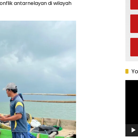
nflik antarnelayan di wilayah
Yo
Pemu
Video