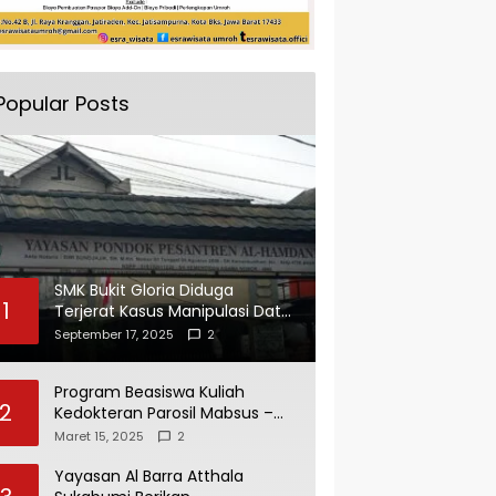
Popular Posts
SMK Bukit Gloria Diduga
1
Terjerat Kasus Manipulasi Data
dan Pelaporan Palsu Untuk
September 17, 2025
2
Mendapatkan Dana Bos
Program Beasiswa Kuliah
2
Kedokteran Parosil Mabsus –
Mad Hasnurin Kini Menuai Hasil.
Maret 15, 2025
2
Yayasan Al Barra Atthala