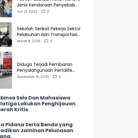
Jenis Kendaraan Penyebab
Kecelakaan di Operasi Patuh
Juli 21, 2025
0
Semeru 2025
Sekolah Serikat Pekerja Sektor
Pelabuhan dan Transportasi
Indonesia Agenda Buka Puasa
Maret 8, 2025
0
Bersama
Diduga Terjadi Pembiaran
Penyalahgunaan Pertalite
Subsidi di SPBU 34-135.05
Desember 19, 2025
0
Keramat Jati, Penimbun Bebas
Bertransaksi
binsa Selo Dan Mahasiswa
latiga Lakukan Penghijauan
erah Kritis
ta Pidana Serta Benda yang
jadikan Jaminan Pelunasan
ang.