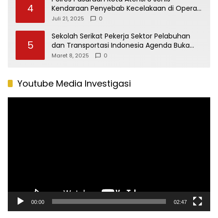
4
Kendaraan Penyebab Kecelakaan di Operasi
Patuh Semeru 2025
Juli 21, 2025
0
Sekolah Serikat Pekerja Sektor Pelabuhan
5
dan Transportasi Indonesia Agenda Buka
Puasa Bersama
Maret 8, 2025
0
Youtube Media Investigasi
Pemutar
Video
00:00
02:47