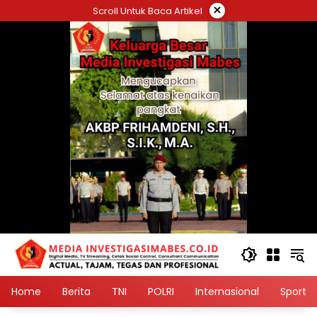
Langsung
×
Scroll Untuk Baca Artikel
ke
konten
Home
Berita
TNI
POLRI
Internasional
Sport