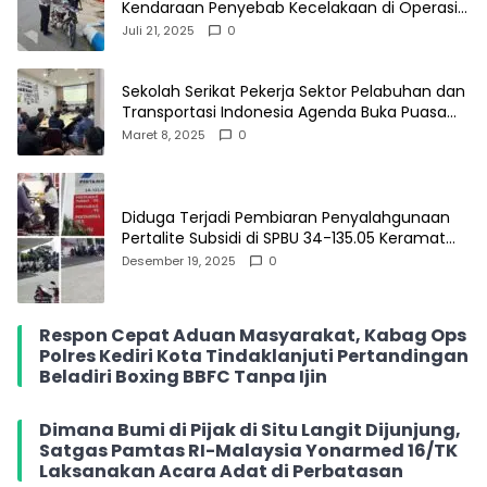
Kendaraan Penyebab Kecelakaan di Operasi
Patuh Semeru 2025
Juli 21, 2025
0
Sekolah Serikat Pekerja Sektor Pelabuhan dan
Transportasi Indonesia Agenda Buka Puasa
Bersama
Maret 8, 2025
0
Diduga Terjadi Pembiaran Penyalahgunaan
Pertalite Subsidi di SPBU 34-135.05 Keramat
Jati, Penimbun Bebas Bertransaksi
Desember 19, 2025
0
Respon Cepat Aduan Masyarakat, Kabag Ops
Polres Kediri Kota Tindaklanjuti Pertandingan
Beladiri Boxing BBFC Tanpa Ijin
Dimana Bumi di Pijak di Situ Langit Dijunjung,
Satgas Pamtas RI-Malaysia Yonarmed 16/TK
Laksanakan Acara Adat di Perbatasan