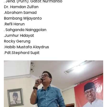
. Jend. (Purn). Gatot Nurmantio
Dr. Hamdan Zulfan
.Abraham Samad
Bambang Wijayanto
.Refli Harun
. Sahganda Nainggolan
.Jumhur Hidayat
Rocky Gerung
.Habib Mustafa Alaydrus
.Pdt.Stephard Supit