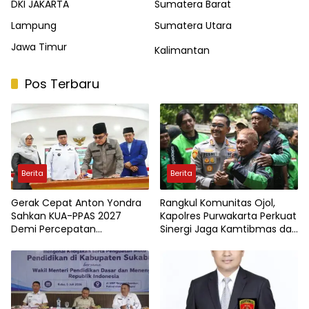
DKI JAKARTA
Sumatera Barat
Lampung
Sumatera Utara
Jawa Timur
Kalimantan
Pos Terbaru
Berita
Berita
Gerak Cepat Anton Yondra
Rangkul Komunitas Ojol,
Sahkan KUA-PPAS 2027
Kapolres Purwakarta Perkuat
Demi Percepatan
Sinergi Jaga Kamtibmas dan
Pembangunan Tanah Datar
Keselamatan Berlalu Lintas