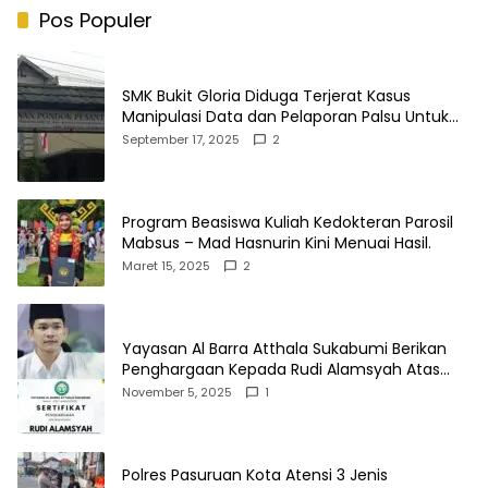
Pos Populer
SMK Bukit Gloria Diduga Terjerat Kasus
Manipulasi Data dan Pelaporan Palsu Untuk
Mendapatkan Dana Bos
September 17, 2025
2
Program Beasiswa Kuliah Kedokteran Parosil
Mabsus – Mad Hasnurin Kini Menuai Hasil.
Maret 15, 2025
2
Yayasan Al Barra Atthala Sukabumi Berikan
Penghargaan Kepada Rudi Alamsyah Atas
Kontribusi Sosial dan Kemasyarakatan
November 5, 2025
1
Polres Pasuruan Kota Atensi 3 Jenis