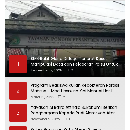
SMK Bukit Gloria Diduga Terjerat Kasus
1
Manipulasi Data dan Pelaporan Palsu Untuk
Mendapatkan Dana Bos
September 17, 2025
2
Program Beasiswa Kuliah Kedokteran Parosil
2
Mabsus – Mad Hasnurin Kini Menuai Hasil.
Maret 15, 2025
2
Yayasan Al Barra Atthala Sukabumi Berikan
3
Penghargaan Kepada Rudi Alamsyah Atas
Kontribusi Sosial dan Kemasyarakatan
November 5, 2025
1
Polres Pasuruan Kota Atensi 3 Jenis