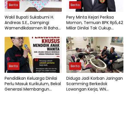
Berita
Berita
Wakil Bupati Sukabumi H.
Pery Minta Kejari Periksa
Andreas S.E., Dampingi
Momon, Temuan BPK Rp5,42
Wamendikdasmen RI Bahas
Miliar Dinilai Tak Cukup
Kebijakan, Penguatan Mutu
Diselesaikan Dengan
Pendidikan di Sukabumi
Pengembalian Uang
Berita
Berita
Pendidikan Keluarga Dinilai
Diduga Jadi Korban Jaringan
Perlu Masuk Kurikulum, Bekal
Scamming Berkedok
Generasi Membangun
Lowongan Kerja, WN
Rumah Tangga Berkualitas
Myanmar Minta
Perlindungan Polisi di Jakarta