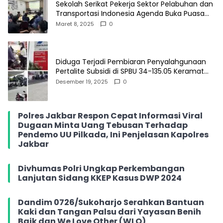
Sekolah Serikat Pekerja Sektor Pelabuhan dan
Transportasi Indonesia Agenda Buka Puasa
Bersama
Maret 8, 2025
0
Diduga Terjadi Pembiaran Penyalahgunaan
Pertalite Subsidi di SPBU 34-135.05 Keramat
Jati, Penimbun Bebas Bertransaksi
Desember 19, 2025
0
Polres Jakbar Respon Cepat Informasi Viral
Dugaan Minta Uang Tebusan Terhadap
Pendemo UU Pilkada, Ini Penjelasan Kapolres
Jakbar
Divhumas Polri Ungkap Perkembangan
Lanjutan Sidang KKEP Kasus DWP 2024
Dandim 0726/Sukoharjo Serahkan Bantuan
Kaki dan Tangan Palsu dari Yayasan Benih
Baik dan We Love Other (WLO)