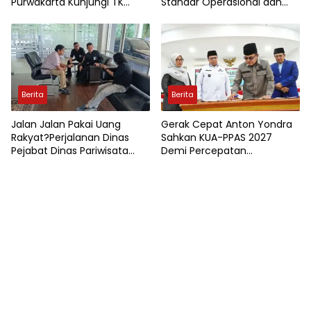
Purwakarta Kunjungi TK
Standar Operasional dan
Kemala Bhayangkari,
Kualitas Menu Berjalan
Wujudkan Kepedulian
Optimal
Terhadap Pendidikan Anak
Usia Dini
Berita
Berita
Jalan Jalan Pakai Uang
Gerak Cepat Anton Yondra
Rakyat?Perjalanan Dinas
Sahkan KUA-PPAS 2027
Pejabat Dinas Pariwisata
Demi Percepatan
Kota Jambi Jadi Sorotan
Pembangunan Tanah Datar