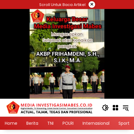
Langsung
×
Scroll Untuk Baca Artikel
ke
konten
Home
Berita
TNI
POLRI
Internasional
Sport