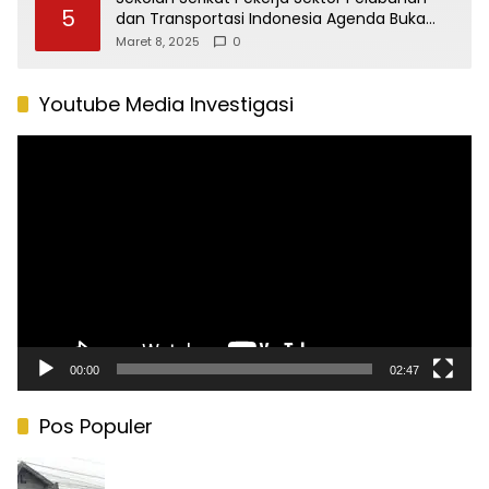
5
dan Transportasi Indonesia Agenda Buka
Puasa Bersama
Maret 8, 2025
0
Youtube Media Investigasi
Pemutar
Video
00:00
02:47
Pos Populer