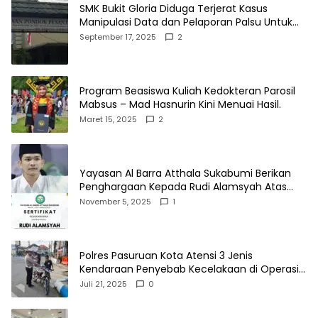
SMK Bukit Gloria Diduga Terjerat Kasus
Manipulasi Data dan Pelaporan Palsu Untuk
Mendapatkan Dana Bos
September 17, 2025
2
Program Beasiswa Kuliah Kedokteran Parosil
Mabsus – Mad Hasnurin Kini Menuai Hasil.
Maret 15, 2025
2
Yayasan Al Barra Atthala Sukabumi Berikan
Penghargaan Kepada Rudi Alamsyah Atas
Kontribusi Sosial dan Kemasyarakatan
November 5, 2025
1
Polres Pasuruan Kota Atensi 3 Jenis
Kendaraan Penyebab Kecelakaan di Operasi
Patuh Semeru 2025
Juli 21, 2025
0