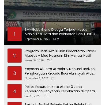
SMK Bukit Gloria Diduga Terjerat Kasus
1
Manipulasi Data dan Pelaporan Palsu Untuk
Mendapatkan Dana Bos
September 17, 2025
2
Program Beasiswa Kuliah Kedokteran Parosil
2
Mabsus – Mad Hasnurin Kini Menuai Hasil.
Maret 15, 2025
2
Yayasan Al Barra Atthala Sukabumi Berikan
3
Penghargaan Kepada Rudi Alamsyah Atas
Kontribusi Sosial dan Kemasyarakatan
November 5, 2025
1
Polres Pasuruan Kota Atensi 3 Jenis
4
Kendaraan Penyebab Kecelakaan di Operasi
Patuh Semeru 2025
Juli 21, 2025
0
Sekolah Serikat Pekerja Sektor Pelabuhan