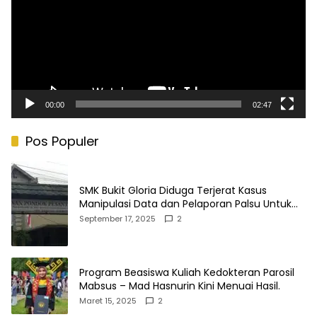
00:00
02:47
Pos Populer
SMK Bukit Gloria Diduga Terjerat Kasus
Manipulasi Data dan Pelaporan Palsu Untuk
Mendapatkan Dana Bos
September 17, 2025
2
Program Beasiswa Kuliah Kedokteran Parosil
Mabsus – Mad Hasnurin Kini Menuai Hasil.
Maret 15, 2025
2