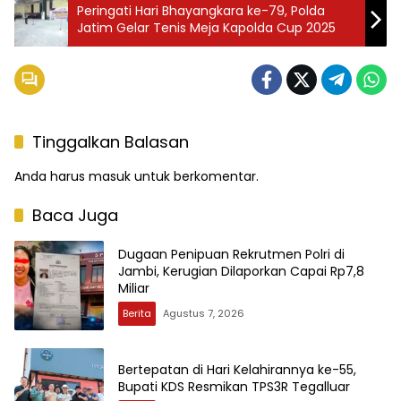
Peringati Hari Bhayangkara ke-79, Polda
Jatim Gelar Tenis Meja Kapolda Cup 2025
Tinggalkan Balasan
Anda harus
masuk
untuk berkomentar.
Baca Juga
Dugaan Penipuan Rekrutmen Polri di
Jambi, Kerugian Dilaporkan Capai Rp7,8
Miliar
Berita
Agustus 7, 2026
Bertepatan di Hari Kelahirannya ke-55,
Bupati KDS Resmikan TPS3R Tegalluar