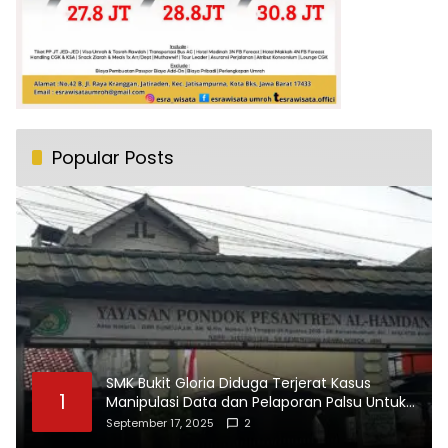
Popular Posts
SMK Bukit Gloria Diduga Terjerat Kasus
1
Manipulasi Data dan Pelaporan Palsu Untuk
Mendapatkan Dana Bos
September 17, 2025
2