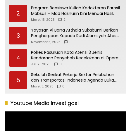
Program Beasiswa Kuliah Kedokteran Parosil
2
Mabsus – Mad Hasnurin Kini Menuai Hasil.
Maret 15, 2025
2
Yayasan Al Barra Atthala Sukabumi Berikan
3
Penghargaan Kepada Rudi Alamsyah Atas
Kontribusi Sosial dan Kemasyarakatan
November 5, 2025
1
Polres Pasuruan Kota Atensi 3 Jenis
4
Kendaraan Penyebab Kecelakaan di Operasi
Patuh Semeru 2025
Juli 21, 2025
0
Sekolah Serikat Pekerja Sektor Pelabuhan
5
dan Transportasi Indonesia Agenda Buka
Puasa Bersama
Maret 8, 2025
0
Youtube Media Investigasi
Pemutar
Video