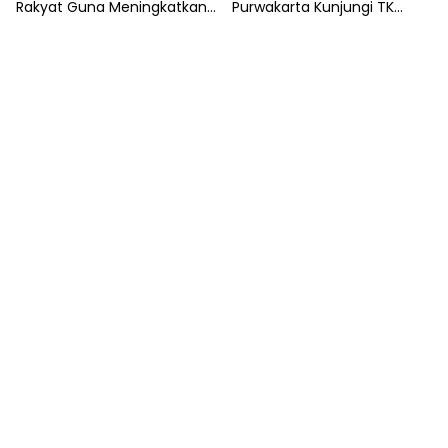
Rakyat Guna Meningkatkan
Purwakarta Kunjungi TK
Perekonomian Masyarakat
Kemala Bhayangkari,
Wujudkan Kepedulian
Terhadap Pendidikan Anak
Usia Dini