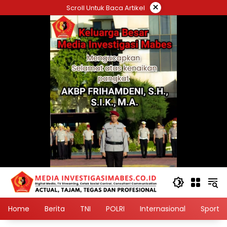
Langsung
×
Scroll Untuk Baca Artikel
ke
konten
Home
Berita
TNI
POLRI
Internasional
Sport