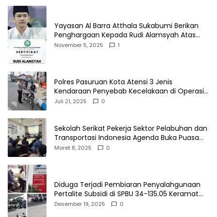
Yayasan Al Barra Atthala Sukabumi Berikan
Penghargaan Kepada Rudi Alamsyah Atas
Kontribusi Sosial dan Kemasyarakatan
November 5, 2025
1
Polres Pasuruan Kota Atensi 3 Jenis
Kendaraan Penyebab Kecelakaan di Operasi
Patuh Semeru 2025
Juli 21, 2025
0
Sekolah Serikat Pekerja Sektor Pelabuhan dan
Transportasi Indonesia Agenda Buka Puasa
Bersama
Maret 8, 2025
0
Diduga Terjadi Pembiaran Penyalahgunaan
Pertalite Subsidi di SPBU 34-135.05 Keramat
Jati, Penimbun Bebas Bertransaksi
Desember 19, 2025
0