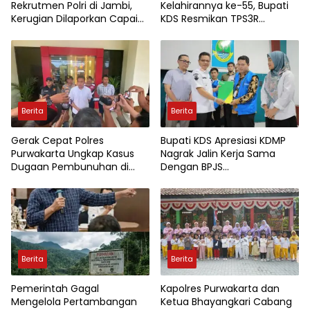
Rekrutmen Polri di Jambi,
Kelahirannya ke-55, Bupati
Kerugian Dilaporkan Capai
KDS Resmikan TPS3R
Rp7,8 Miliar
Tegalluar
Berita
Berita
Gerak Cepat Polres
Bupati KDS Apresiasi KDMP
Purwakarta Ungkap Kasus
Nagrak Jalin Kerja Sama
Dugaan Pembunuhan di
Dengan BPJS
Cikopo, Terduga Pelaku
Ketenagakerjaan
Diamankan Sesaat Setelah
Kejadian
Berita
Berita
Pemerintah Gagal
Kapolres Purwakarta dan
Mengelola Pertambangan
Ketua Bhayangkari Cabang