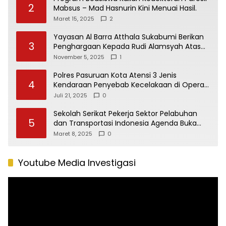
2
Mabsus – Mad Hasnurin Kini Menuai Hasil.
Maret 15, 2025
2
Yayasan Al Barra Atthala Sukabumi Berikan
3
Penghargaan Kepada Rudi Alamsyah Atas
Kontribusi Sosial dan Kemasyarakatan
November 5, 2025
1
Polres Pasuruan Kota Atensi 3 Jenis
4
Kendaraan Penyebab Kecelakaan di Operasi
Patuh Semeru 2025
Juli 21, 2025
0
Sekolah Serikat Pekerja Sektor Pelabuhan
5
dan Transportasi Indonesia Agenda Buka
Puasa Bersama
Maret 8, 2025
0
Youtube Media Investigasi
Pemutar
Video