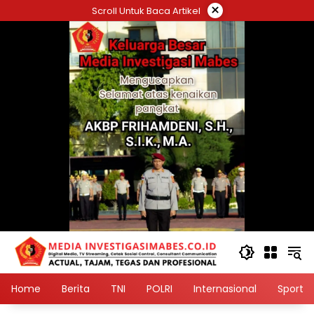
Langsung
×
Scroll Untuk Baca Artikel
ke
konten
Home
Berita
TNI
POLRI
Internasional
Sport