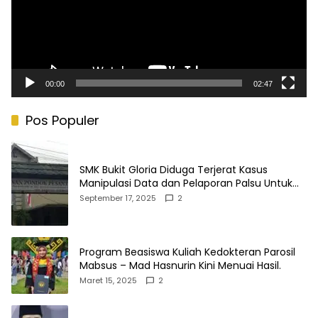
00:00
02:47
Pos Populer
SMK Bukit Gloria Diduga Terjerat Kasus
Manipulasi Data dan Pelaporan Palsu Untuk
Mendapatkan Dana Bos
September 17, 2025
2
Program Beasiswa Kuliah Kedokteran Parosil
Mabsus – Mad Hasnurin Kini Menuai Hasil.
Maret 15, 2025
2