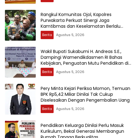
Rangkul Komunitas Ojol, Kapolres
Purwakarta Perkuat Sinergi Jaga
Kamtibmas dan Keselamatan Berlalu
Lintas
Berita
Agustus 5, 2026
Wakil Bupati Sukabumi H. Andreas S.E.,
Dampingi Wamendikdasmen RI Bahas
Kebijakan, Penguatan Mutu Pendidikan di
Sukabumi
Berita
Agustus 5, 2026
Pery Minta Kejari Periksa Momon, Temuan
BPK Rp5,42 Miliar Dinilai Tak Cukup
Diselesaikan Dengan Pengembalian Uang
Berita
Agustus 5, 2026
Pendidikan Keluarga Dinilai Perlu Masuk
Kurikulum, Bekal Generasi Membangun
Rumah Tangga Berkualitas