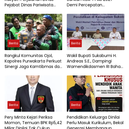
Pejabat Dinas Pariwisata
Demi Percepatan
Kota Jambi Jadi Sorotan
Pembangunan Tanah Datar
Berita
Berita
Rangkul Komunitas Ojol,
Wakil Bupati Sukabumi H.
Kapolres Purwakarta Perkuat
Andreas S.E., Dampingi
Sinergi Jaga Kamtibmas dan
Wamendikdasmen RI Bahas
Keselamatan Berlalu Lintas
Kebijakan, Penguatan Mutu
Pendidikan di Sukabumi
Berita
Berita
Pery Minta Kejari Periksa
Pendidikan Keluarga Dinilai
Momon, Temuan BPK Rp5,42
Perlu Masuk Kurikulum, Bekal
Miliar Dinilai Tak Cukup
Generasi Membangun