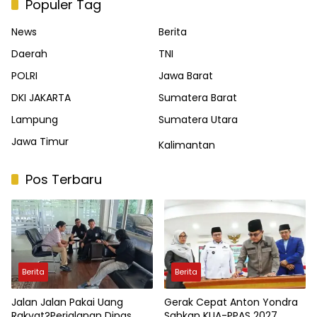
Populer Tag
News
Berita
Daerah
TNI
POLRI
Jawa Barat
DKI JAKARTA
Sumatera Barat
Lampung
Sumatera Utara
Jawa Timur
Kalimantan
Pos Terbaru
Berita
Berita
Jalan Jalan Pakai Uang
Gerak Cepat Anton Yondra
Rakyat?Perjalanan Dinas
Sahkan KUA-PPAS 2027