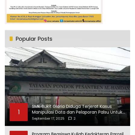
Popular Posts
SMK Bukit Gloria Diduga Terjerat Kasus
1
Manipulasi Data dan Pelaporan Palsu Untuk
Mendapatkan Dana Bos
September 17, 2025
2
Program Beasiswa Kuliah Kedokteran Parosil