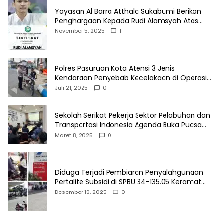
Yayasan Al Barra Atthala Sukabumi Berikan
Penghargaan Kepada Rudi Alamsyah Atas
Kontribusi Sosial dan Kemasyarakatan
November 5, 2025
1
Polres Pasuruan Kota Atensi 3 Jenis
Kendaraan Penyebab Kecelakaan di Operasi
Patuh Semeru 2025
Juli 21, 2025
0
Sekolah Serikat Pekerja Sektor Pelabuhan dan
Transportasi Indonesia Agenda Buka Puasa
Bersama
Maret 8, 2025
0
Diduga Terjadi Pembiaran Penyalahgunaan
Pertalite Subsidi di SPBU 34-135.05 Keramat
Jati, Penimbun Bebas Bertransaksi
Desember 19, 2025
0