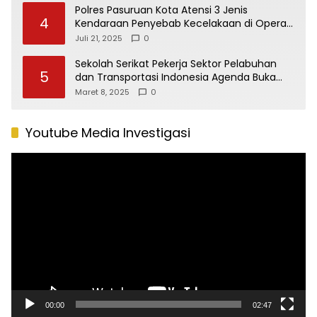
Polres Pasuruan Kota Atensi 3 Jenis
4
Kendaraan Penyebab Kecelakaan di Operasi
Patuh Semeru 2025
Juli 21, 2025
0
Sekolah Serikat Pekerja Sektor Pelabuhan
5
dan Transportasi Indonesia Agenda Buka
Puasa Bersama
Maret 8, 2025
0
Youtube Media Investigasi
Pemutar
Video
00:00
02:47