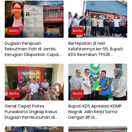
Berita
Berita
Dugaan Penipuan
Bertepatan di Hari
Rekrutmen Polri di Jambi,
Kelahirannya ke-55, Bupati
Kerugian Dilaporkan Capai
KDS Resmikan TPS3R
Rp7,8 Miliar
Tegalluar
Berita
Berita
Gerak Cepat Polres
Bupati KDS Apresiasi KDMP
Purwakarta Ungkap Kasus
Nagrak Jalin Kerja Sama
Dugaan Pembunuhan di
Dengan BPJS
Cikopo, Terduga Pelaku
Ketenagakerjaan
Diamankan Sesaat Setelah