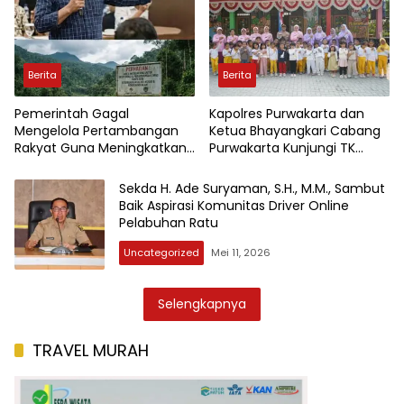
Kejadian
Berita
Berita
Pemerintah Gagal
Kapolres Purwakarta dan
Mengelola Pertambangan
Ketua Bhayangkari Cabang
Rakyat Guna Meningkatkan
Purwakarta Kunjungi TK
Perekonomian Masyarakat
Kemala Bhayangkari,
Wujudkan Kepedulian
Sekda H. Ade Suryaman, S.H., M.M., Sambut
Terhadap Pendidikan Anak
Baik Aspirasi Komunitas Driver Online
Usia Dini
Pelabuhan Ratu
Uncategorized
Mei 11, 2026
Selengkapnya
TRAVEL MURAH