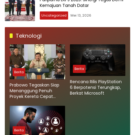
Kemajuan Tanah Datar
Uncategorized
Mei 13, 2026
Teknologi
Berita
Berita
Rencana Rilis PlayStation
Prabowo Tegaskan Siap
6 Berpotensi Terungkap,
Menanggung Penuh
Berkat Microsoft
Proyek Kereta Cepat
Whoosh
Berita