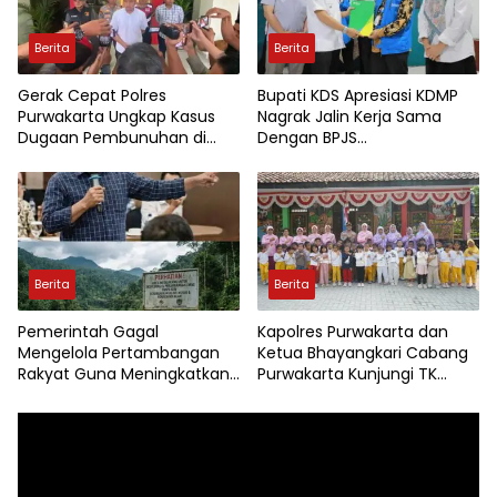
Berita
Berita
Gerak Cepat Polres
Bupati KDS Apresiasi KDMP
Purwakarta Ungkap Kasus
Nagrak Jalin Kerja Sama
Dugaan Pembunuhan di
Dengan BPJS
Cikopo, Terduga Pelaku
Ketenagakerjaan
Diamankan Sesaat Setelah
Kejadian
Berita
Berita
Pemerintah Gagal
Kapolres Purwakarta dan
Mengelola Pertambangan
Ketua Bhayangkari Cabang
Rakyat Guna Meningkatkan
Purwakarta Kunjungi TK
Perekonomian Masyarakat
Kemala Bhayangkari,
Wujudkan Kepedulian
Pemutar
Terhadap Pendidikan Anak
Video
Usia Dini