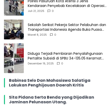
Polres Pasuruan Kota Atensi 3 Jenis
Kendaraan Penyebab Kecelakaan di Operasi
Patuh Semeru 2025
Juli 21, 2025
0
Sekolah Serikat Pekerja Sektor Pelabuhan dan
Transportasi Indonesia Agenda Buka Puasa
Bersama
Maret 8, 2025
0
Diduga Terjadi Pembiaran Penyalahgunaan
Pertalite Subsidi di SPBU 34-135.05 Keramat
Jati, Penimbun Bebas Bertransaksi
Desember 19, 2025
0
Babinsa Selo Dan Mahasiswa Salatiga
Lakukan Penghijauan Daerah Kritis
Sita Pidana Serta Benda yang Dijadikan
Jaminan Pelunasan Utang.