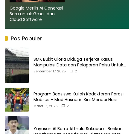
Google Merilis AI Generasi
Baru untuk Gmail dan
Cloud Software
Pos Populer
SMK Bukit Gloria Diduga Terjerat Kasus
Manipulasi Data dan Pelaporan Palsu Untuk
Mendapatkan Dana Bos
September 17, 2025
2
Program Beasiswa Kuliah Kedokteran Parosil
Mabsus – Mad Hasnurin Kini Menuai Hasil.
Maret 15, 2025
2
Yayasan Al Barra Atthala Sukabumi Berikan