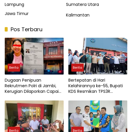
Lampung
Sumatera Utara
Jawa Timur
Kalimantan
Pos Terbaru
Berita
Berita
Dugaan Penipuan
Bertepatan di Hari
Rekrutmen Polri di Jambi,
Kelahirannya ke-55, Bupati
Kerugian Dilaporkan Capai
KDS Resmikan TPS3R
Rp7,8 Miliar
Tegalluar
Berita
Berita