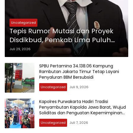
Uncategorized
Tepis Rumor Mutasi dan Proyek
Disdikbud, Pemkab Lima Puluh
Kota: Semua Sesuai Regulasi!
Juli 29, 2026
SPBU Pertamina 34.138.06 Kampung
Rambutan Jakarta Timur Tetap Layani
Penyaluran BBM Bersubsidi
Uncategorized
Juli 9, 2026
Kapolres Purwakarta Hadiri Tradisi
Penyambutan Kapolda Jawa Barat, Wujud
Soliditas dan Penguatan Kepemimpinan
Polri
Uncategorized
Juli 7, 2026