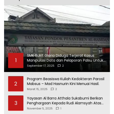
SMK Bukit Gloria Diduga Terjerat Kasus
1
Manipulasi Data dan Pelaporan Palsu Untuk
Mendapatkan Dana Bos
September 17, 2025
2
Program Beasiswa Kuliah Kedokteran Parosil
2
Mabsus – Mad Hasnurin Kini Menuai Hasil.
Maret 15, 2025
2
Yayasan Al Barra Atthala Sukabumi Berikan
3
Penghargaan Kepada Rudi Alamsyah Atas
Kontribusi Sosial dan Kemasyarakatan
November 5, 2025
1