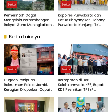
Berita
Berita
Pemerintah Gagal
Kapolres Purwakarta dan
Mengelola Pertambangan
Ketua Bhayangkari Cabang
Rakyat Guna Meningkatkan
Purwakarta Kunjungi TK
Perekonomian Masyarakat
Kemala Bhayangkari,
Wujudkan Kepedulian
Berita Lainnya
Terhadap Pendidikan Anak
Usia Dini
Berita
Berita
Dugaan Penipuan
Bertepatan di Hari
Rekrutmen Polri di Jambi,
Kelahirannya ke-55, Bupati
Kerugian Dilaporkan Capai
KDS Resmikan TPS3R
Rp7,8 Miliar
Tegalluar