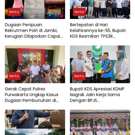
Berita
Berita
Dugaan Penipuan
Bertepatan di Hari
Rekrutmen Polri di Jambi,
Kelahirannya ke-55, Bupati
Kerugian Dilaporkan Capai
KDS Resmikan TPS3R
Rp7,8 Miliar
Tegalluar
Berita
Berita
Gerak Cepat Polres
Bupati KDS Apresiasi KDMP
Purwakarta Ungkap Kasus
Nagrak Jalin Kerja Sama
Dugaan Pembunuhan di
Dengan BPJS
Cikopo, Terduga Pelaku
Ketenagakerjaan
Diamankan Sesaat Setelah
Kejadian