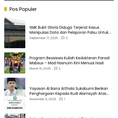
Pos Populer
SMK Bukit Gloria Diduga Terjerat Kasus
Manipulasi Data dan Pelaporan Palsu Untuk
Mendapatkan Dana Bos
September 17, 2025
2
Program Beasiswa Kuliah Kedokteran Parosil
Mabsus – Mad Hasnurin Kini Menuai Hasil.
Maret 15, 2025
2
Yayasan Al Barra Atthala Sukabumi Berikan
Penghargaan Kepada Rudi Alamsyah Atas
Kontribusi Sosial dan Kemasyarakatan
November 5, 2025
1