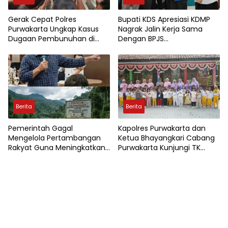
Gerak Cepat Polres
Bupati KDS Apresiasi KDMP
Purwakarta Ungkap Kasus
Nagrak Jalin Kerja Sama
Dugaan Pembunuhan di
Dengan BPJS
Cikopo, Terduga Pelaku
Ketenagakerjaan
Diamankan Sesaat Setelah
Kejadian
Berita
Berita
Pemerintah Gagal
Kapolres Purwakarta dan
Mengelola Pertambangan
Ketua Bhayangkari Cabang
Rakyat Guna Meningkatkan
Purwakarta Kunjungi TK
Perekonomian Masyarakat
Kemala Bhayangkari,
Wujudkan Kepedulian
Terhadap Pendidikan Anak
Usia Dini