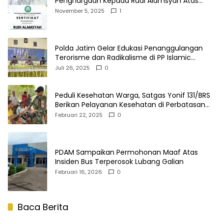
Penghargaan Kepada Rudi Alamsyah Atas
Kontribusi Sosial dan Kemasyarakatan
November 5, 2025
1
Polda Jatim Gelar Edukasi Penanggulangan
Terorisme dan Radikalisme di PP Islamic
Center Elkisi
Juli 26, 2025
0
Peduli Kesehatan Warga, Satgas Yonif 131/BRS
Berikan Pelayanan Kesehatan di Perbatasan
Papua
Februari 22, 2025
0
PDAM Sampaikan Permohonan Maaf Atas
Insiden Bus Terperosok Lubang Galian
Februari 16, 2026
0
Baca Berita