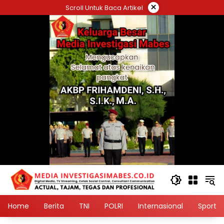
Langsung
×
Scroll Untuk Baca Artikel
ke
konten
Home
Berita
TNI
POLRI
Internasional
Sport